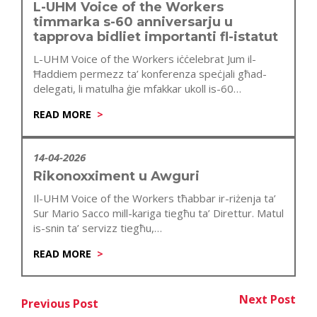
L-UHM Voice of the Workers
timmarka s-60 anniversarju u
tapprova bidliet importanti fl-istatut
L-UHM Voice of the Workers iċċelebrat Jum il-
Ħaddiem permezz ta’ konferenza speċjali għad-
delegati, li matulha ġie mfakkar ukoll is-60
anniversarju…
READ MORE
14-04-2026
Rikonoxximent u Awguri
Il-UHM Voice of the Workers tħabbar ir-riżenja ta’
Sur Mario Sacco mill-kariga tiegħu ta’ Direttur. Matul
is-snin ta’ servizz tiegħu,…
READ MORE
Post
Next Post
Previous Post
Nex
Previous Post