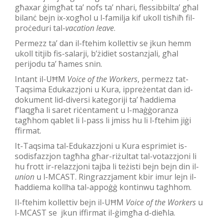
għaxar ġimgħat ta’ nofs ta’ nhari, flessibbilta’ għal
bilanċ bejn ix-xogħol u l-familja kif ukoll tisħiħ fil-
proċeduri tal-
vacation leave
.
Permezz ta’ dan il-ftehim kollettiv se jkun hemm
ukoll titjib fis-salarji, b’żidiet sostanzjali, għal
perijodu ta’ ħames snin.
Intant il-UĦM
Voice of the Worker
s
, permezz tat-
Taqsima Edukazzjoni u Kura, ippreżentat dan id-
dokument lid-diversi kategoriji ta’ ħaddiema
f’laqgħa li saret riċentament u l-maġġoranza
tagħhom qablet li l-pass li jmiss hu li l-ftehim jiġi
ffirmat.
It-Taqsima tal-Edukazzjoni u Kura esprimiet is-
sodisfazzjon tagħha għar-riżultat tal-votazzjoni li
hu frott ir-relazzjoni tajba li teżisti bejn bejn din il-
union
u l-MCAST. Ringrazzjament kbir imur lejn il-
ħaddiema kollha tal-appoġġ kontinwu taghhom.
Il-ftehim kollettiv bejn il-UĦM
Voice of the Workers
u
l-MCAST se jkun iffirmat il-ġimgħa d-dieħla.