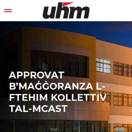
Skip
to
Open left Panel
content
-
APPROVAT
B’MAĠĠORANZA L-
FTEHIM KOLLETTIV
TAL-MCAST