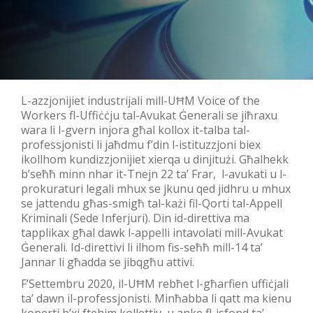
L-azzjonijiet industrijali mill-UĦM Voice of the
Workers fl-Uffiċċju tal-Avukat Ġenerali se jiħraxu
wara li l-gvern injora għal kollox it-talba tal-
professjonisti li jaħdmu f’din l-istituzzjoni biex
ikollhom kundizzjonijiet xierqa u dinjitużi. Għalhekk
b’seħħ minn nhar it-Tnejn 22 ta’ Frar, l-avukati u l-
prokuraturi legali mhux se jkunu qed jidhru u mhux
se jattendu għas-smigħ tal-każi fil-Qorti tal-Appell
Kriminali (Sede Inferjuri). Din id-direttiva ma
tapplikax għal dawk l-appelli intavolati mill-Avukat
Ġenerali. Id-direttivi li ilhom fis-seħħ mill-14 ta’
Jannar li għadda se jibqgħu attivi.
F’Settembru 2020, il-UĦM rebħet l-għarfien uffiċjali
ta’ dawn il-professjonisti. Minħabba li qatt ma kienu
koperti b’xi ftehim kollettiv, u anke fl-isfond ta’