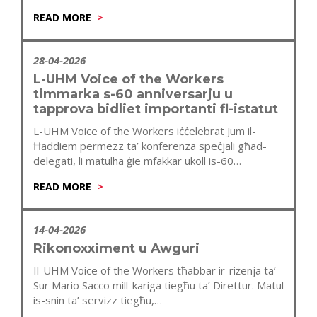
READ MORE
28-04-2026
L-UHM Voice of the Workers
timmarka s-60 anniversarju u
tapprova bidliet importanti fl-istatut
L-UHM Voice of the Workers iċċelebrat Jum il-
Ħaddiem permezz ta’ konferenza speċjali għad-
delegati, li matulha ġie mfakkar ukoll is-60
anniversarju…
READ MORE
14-04-2026
Rikonoxximent u Awguri
Il-UHM Voice of the Workers tħabbar ir-riżenja ta’
Sur Mario Sacco mill-kariga tiegħu ta’ Direttur. Matul
is-snin ta’ servizz tiegħu,…