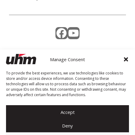
Facebook
YouTube
Manage Consent
Weekly Newsletter
To provide the best experiences, we use technologies like cookies to
store and/or access device information. Consenting to these
technologies will allow us to process data such as browsing behaviour
or unique IDs on this site. Not consenting or withdrawing consent, may
adversely affect certain features and functions.
Accept
Deny
© 2026 UHM. All rights reserved.