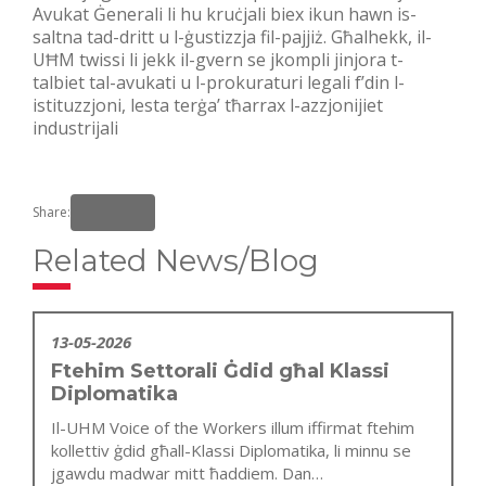
Avukat Ġenerali li hu kruċjali biex ikun hawn is-
saltna tad-dritt u l-ġustizzja fil-pajjiż. Għalhekk, il-
UĦM twissi li jekk il-gvern se jkompli jinjora t-
talbiet tal-avukati u l-prokuraturi legali f’din l-
istituzzjoni, lesta terġa’ tħarrax l-azzjonijiet
industrijali
Share:
Related News/Blog
13-05-2026
Ftehim Settorali Ġdid għal Klassi
Diplomatika
Il-UHM Voice of the Workers illum iffirmat ftehim
kollettiv ġdid għall-Klassi Diplomatika, li minnu se
jgawdu madwar mitt ħaddiem. Dan…