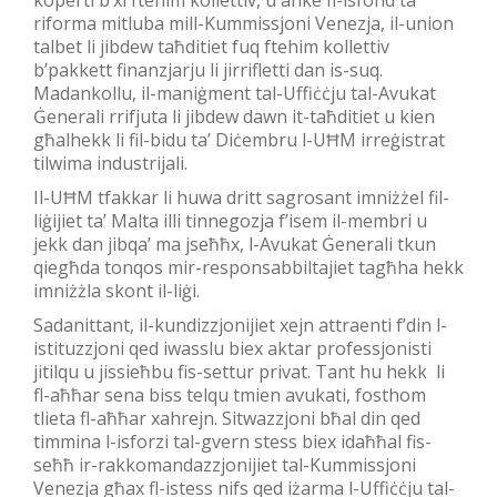
riforma mitluba mill-Kummissjoni Venezja, il-union
talbet li jibdew taħditiet fuq ftehim kollettiv
b’pakkett finanzjarju li jirrifletti dan is-suq.
Madankollu, il-maniġment tal-Uffiċċju tal-Avukat
Ġenerali rrifjuta li jibdew dawn it-taħditiet u kien
għalhekk li fil-bidu ta’ Diċembru l-UĦM irreġistrat
tilwima industrijali.
Il-UĦM tfakkar li huwa dritt sagrosant imniżżel fil-
liġijiet ta’ Malta illi tinnegozja f’isem il-membri u
jekk dan jibqa’ ma jseħħx, l-Avukat Ġenerali tkun
qiegħda tonqos mir-responsabbiltajiet tagħha hekk
imniżżla skont il-liġi.
Sadanittant, il-kundizzjonijiet xejn attraenti f’din l-
istituzzjoni qed iwasslu biex aktar professjonisti
jitilqu u jissieħbu fis-settur privat. Tant hu hekk li
fl-aħħar sena biss telqu tmien avukati, fosthom
tlieta fl-aħħar xahrejn. Sitwazzjoni bħal din qed
timmina l-isforzi tal-gvern stess biex idaħħal fis-
seħħ ir-rakkomandazzjonijiet tal-Kummissjoni
Venezja għax fl-istess nifs qed iżarma l-Uffiċċju tal-