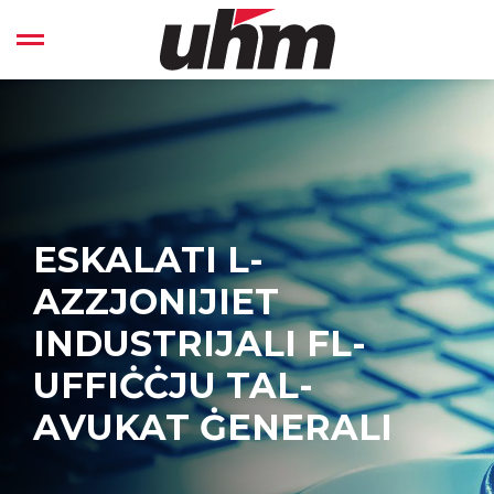
Skip
to
Open left Panel
content
-
ESKALATI L-
AZZJONIJIET
INDUSTRIJALI FL-
UFFIĊĊJU TAL-
AVUKAT ĠENERALI