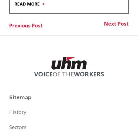
READ MORE
Post
Next Post
Previous Post
Nex
Previous Post
navigation
VOICE
OF THE
WORKERS
Sitemap
History
Sectors