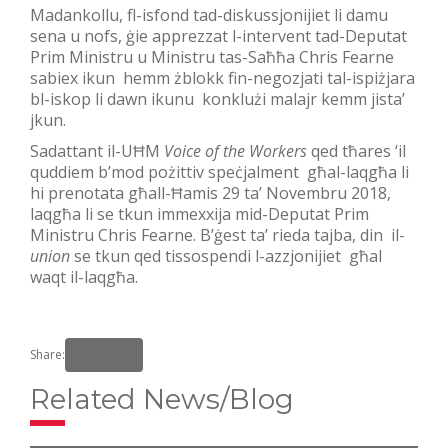
Madankollu, fl-isfond tad-diskussjonijiet li damu
sena u nofs, ġie apprezzat l-intervent tad-Deputat
Prim Ministru u Ministru tas-Saħħa Chris Fearne
sabiex ikun hemm żblokk fin-negozjati tal-ispiżjara
bl-iskop li dawn ikunu konklużi malajr kemm jista’
jkun.
Sadattant il-UĦM
Voice of the Workers
qed tħares ‘il
quddiem b’mod pożittiv speċjalment għal-laqgħa li
hi prenotata għall-Ħamis 29 ta’ Novembru 2018,
laqgħa li se tkun immexxija mid-Deputat Prim
Ministru Chris Fearne. B’ġest ta’ rieda tajba, din il-
union
se tkun qed tissospendi l-azzjonijiet għal
waqt il-laqgħa.
Share:
Related News/Blog