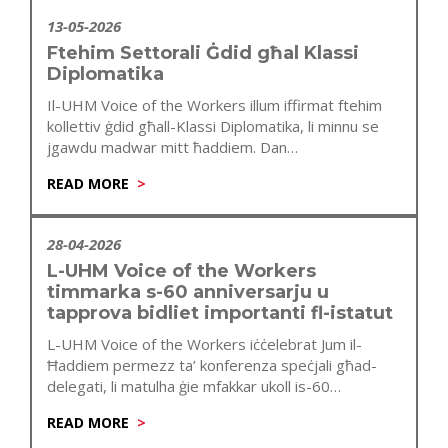
13-05-2026
Ftehim Settorali Ġdid għal Klassi
Diplomatika
Il-UHM Voice of the Workers illum iffirmat ftehim
kollettiv ġdid għall-Klassi Diplomatika, li minnu se
jgawdu madwar mitt ħaddiem. Dan…
READ MORE
28-04-2026
L-UHM Voice of the Workers
timmarka s-60 anniversarju u
tapprova bidliet importanti fl-istatut
L-UHM Voice of the Workers iċċelebrat Jum il-
Ħaddiem permezz ta’ konferenza speċjali għad-
delegati, li matulha ġie mfakkar ukoll is-60
anniversarju…
READ MORE