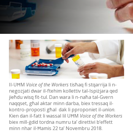
Il-UĦM
Voice of the Workers
tisħaq fi stqarrija li n-
negozjati dwar il-ftehim kollettiv tal-Ispiżjara qed
jieħdu wisq fit-tul. Dan wara li n-naħa tal-Gvern
naqqset, għal aktar minn darba, biex tressaq il-
kontro-proposti għal dak li pproponiet il-
union
.
Kien dan il-fatt li wassal lil UĦM
Voice of the Workers
biex mill-ġdid tordna numru ta’ direttivi b’effett
minn nhar il-Ħamis 22 ta’ Novembru 2018.