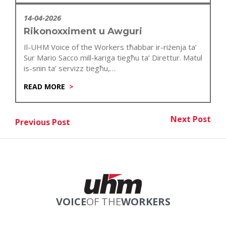
14-04-2026
Rikonoxximent u Awguri
Il-UHM Voice of the Workers tħabbar ir-riżenja ta’
Sur Mario Sacco mill-kariga tiegħu ta’ Direttur. Matul
is-snin ta’ servizz tiegħu,…
READ MORE
Post
Next Post
Previous Post
Nex
Previous Post
navigation
VOICE
OF THE
WORKERS