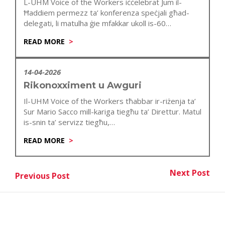
L-UHM Voice of the Workers iċċelebrat Jum il-
Ħaddiem permezz ta’ konferenza speċjali għad-
delegati, li matulha ġie mfakkar ukoll is-60
anniversarju…
READ MORE
14-04-2026
Rikonoxximent u Awguri
Il-UHM Voice of the Workers tħabbar ir-riżenja ta’
Sur Mario Sacco mill-kariga tiegħu ta’ Direttur. Matul
is-snin ta’ servizz tiegħu,…
READ MORE
Post
Next Post
Previous Post
Nex
Previous Post
navigation