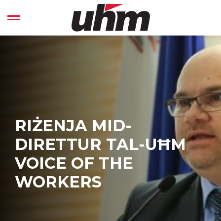
Skip
to
Open left Panel
content
-
RIŻENJA MID-
DIRETTUR TAL-UĦM
VOICE OF THE
WORKERS