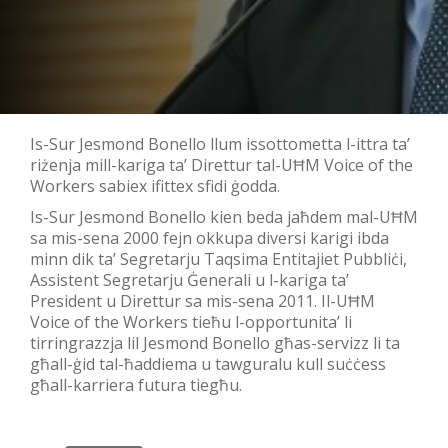
Is-Sur Jesmond Bonello llum issottometta l-ittra ta’
riżenja mill-kariga ta’ Direttur tal-UĦM Voice of the
Workers sabiex ifittex sfidi ġodda.
Is-Sur Jesmond Bonello kien beda jaħdem mal-UĦM
sa mis-sena 2000 fejn okkupa diversi karigi ibda
minn dik ta’ Segretarju Taqsima Entitajiet Pubbliċi,
Assistent Segretarju Ġenerali u l-kariga ta’
President u Direttur sa mis-sena 2011. Il-UĦM
Voice of the Workers tieħu l-opportunita’ li
tirringrazzja lil Jesmond Bonello għas-servizz li ta
għall-ġid tal-ħaddiema u tawguralu kull suċċess
għall-karriera futura tiegħu.