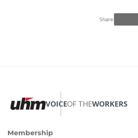
Share:
VOICE
OF THE
WORKERS
Membership