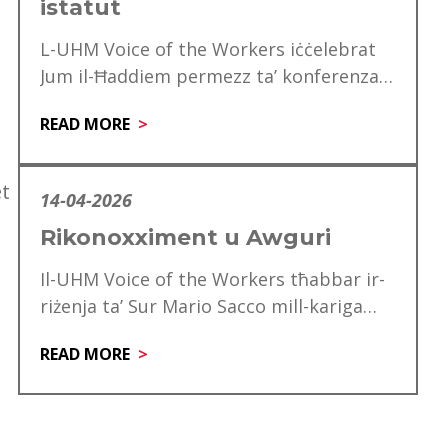
istatut
L-UHM Voice of the Workers iċċelebrat
Jum il-Ħaddiem permezz ta’ konferenza
speċjali għad-delegati, li matulha ġie
READ MORE
mfakkar ukoll is-60 anniversarju…
et
14-04-2026
Rikonoxximent u Awguri
Il-UHM Voice of the Workers tħabbar ir-
riżenja ta’ Sur Mario Sacco mill-kariga
tiegħu ta’ Direttur. Matul is-snin ta’
READ MORE
servizz tiegħu,…