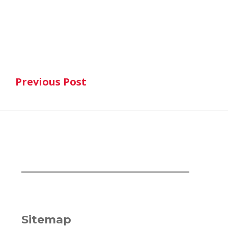
Post
Previous Post
navigation
Previous Post
Sitemap