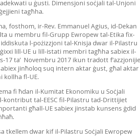
 adekwati u ġusti. Dimensjoni soċjali tal-Unjoni
ġejjieni tagħha.
iema, fosthom, ir-Rev. Emmanuel Agius, id-Dekan
 Malta u membru fil-Grupp Ewropew tal-Etika fix-
iddiskuta l-pożizzjoni tal-Knisja dwar il-Pilastru
ġġixxi lill-UE u lill-istati membri tagħha sabiex il-
fis-17 ta’ Novembru 2017 ikun tradott f’azzjoniji
abiex jinħoloq suq intern aktar ġust, għal aktar
i kollha fl-UE.
ma fi ħdan il-Kumitat Ekonomiku u Soċjali
kontribut tal-EESC fil-Pilastru tad-Drittijiet
 importanti għall-UE sabiex jinstab kunsens ġdid
ħħaħ.
 tkellem dwar kif il-Pilastru Soċjali Ewropew