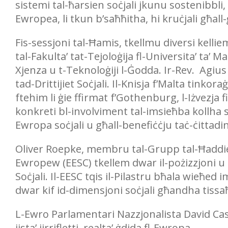
sistemi tal-ħarsien soċjali jkunu sostenibbli,
Ewropea, li tkun b’saħħitha, hi kruċjali għall-
Fis-sessjoni tal-Ħamis, tkellmu diversi kell
tal-Fakulta’ tat-Tejoloġija fl-Universita’ ta’
Xjenza u t-Teknoloġiji l-Ġodda. Ir-Rev. Agius 
tad-Drittijiet Soċjali. Il-Knisja f’Malta tinkora
ftehim li ġie ffirmat f’Gothenburg, l-Iżvezja 
konkreti bl-involviment tal-imsieħba kollha s
Ewropa soċjali u għall-benefiċċju taċ-ċittadin
Oliver Roepke, membru tal-Grupp tal-Ħaddie
Ewropew (EESC) tkellem dwar il-pożizzjoni u l-
Soċjali. Il-EESC tqis il-Pilastru bħala wieħed
dwar kif id-dimensjoni soċjali għandha tissa
L-Ewro Parlamentari Nazzjonalista David Casa
jista’ jirrifletti realta’ ġdida fl-Ewropa.