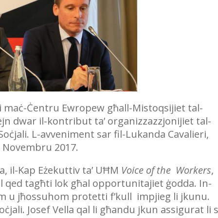
ni maċ-Ċentru Ewropew għall-Mistoqsijiet tal-
 dwar il-kontribut ta’ organizzazzjonijiet tal-
Soċjali. L-avveniment sar fil-Lukanda Cavalieri,
a’ Novembru 2017.
la, il-Kap Eżekuttiv ta’ UĦM
Voice of the Workers
,
ol qed tagħti lok għal opportunitajiet ġodda. In-
 u jħossuhom protetti f’kull impjieg li jkunu.
ċjali. Josef Vella qal li għandu jkun assigurat li s