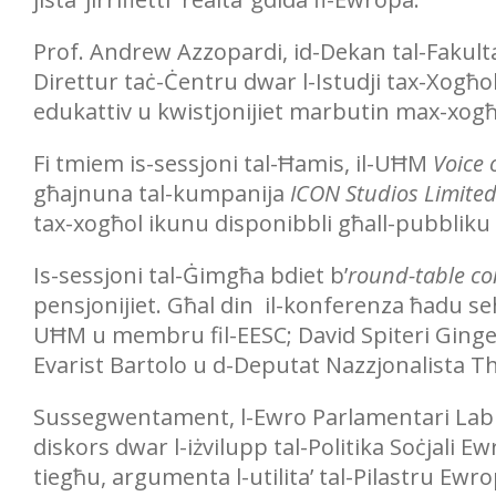
Prof. Andrew Azzopardi, id-Dekan tal-Fakulta’
Direttur taċ-Ċentru dwar l-Istudji tax-Xogħol 
edukattiv u kwistjonijiet marbutin max-xogħ
Fi tmiem is-sessjoni tal-Ħamis, il-UĦM
Voice 
għajnuna tal-kumpanija
ICON Studios Limite
tax-xogħol ikunu disponibbli għall-pubbliku 
Is-sessjoni tal-Ġimgħa bdiet b’
round-table c
pensjonijiet. Għal din il-konferenza ħadu se
UĦM u membru fil-EESC; David Spiteri Gingell
Evarist Bartolo u d-Deputat Nazzjonalista T
Sussegwentament, l-Ewro Parlamentari Labu
diskors dwar l-iżvilupp tal-Politika Soċjali Ewr
tiegħu, argumenta l-utilita’ tal-Pilastru Ewrope