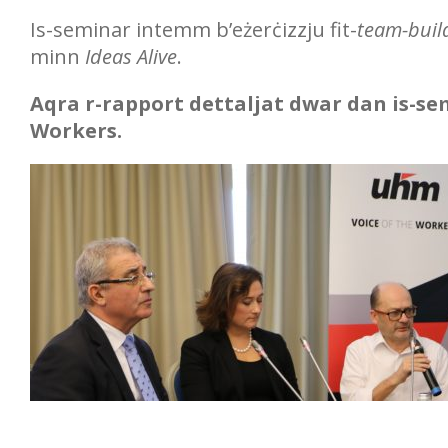
Is-seminar intemm b’eżerċizzju fit-
team-buil
minn
Ideas Alive
.
Aqra r-rapport dettaljat dwar dan is-semi
Workers.