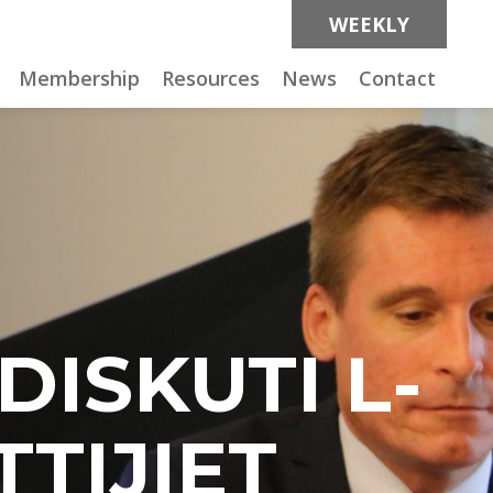
WEEKLY
Membership
Resources
News
Contact
ISKUTI L-
TIJIET