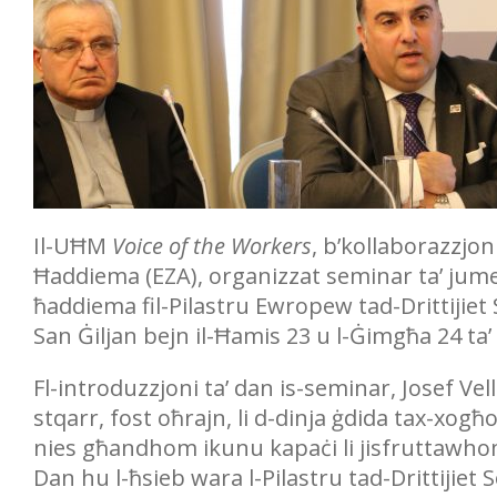
Il-UĦM
Voice of the Workers
, b’kollaborazzjo
Ħaddiema (EZA), organizzat seminar ta’ jumejn
ħaddiema fil-Pilastru Ewropew tad-Drittijiet 
San Ġiljan bejn il-Ħamis 23 u l-Ġimgħa 24 t
Fl-introduzzjoni ta’ dan is-seminar, Josef Vel
stqarr, fost oħrajn, li d-dinja ġdida tax-xogħ
nies għandhom ikunu kapaċi li jisfruttawhom
Dan hu l-ħsieb wara l-Pilastru tad-Drittijiet So