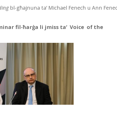
ding
bl-għajnuna ta’ Michael Fenech u Ann Fene
nar fil-ħarġa li jmiss ta’ Voice of the