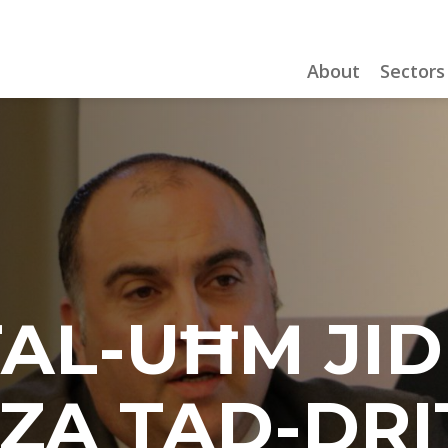
About
Sectors
AL-UĦM JIDD
A TAD-DRIT