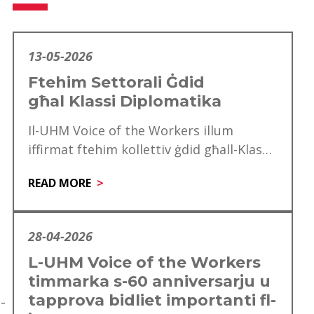
13-05-2026
Ftehim Settorali Ġdid
għal Klassi Diplomatika
Il-UHM Voice of the Workers illum
iffirmat ftehim kollettiv ġdid għall-Klassi
Diplomatika, li minnu se jgawdu madwar
READ MORE
mitt ħaddiem. Dan…
28-04-2026
L-UHM Voice of the Workers
timmarka s-60 anniversarju u
tapprova bidliet importanti fl-
-