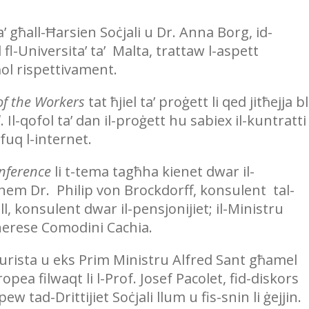
 għall-Ħarsien Soċjali u Dr. Anna Borg, id-
fl-Universita’ ta’ Malta, trattaw l-aspett
ol rispettivament.
of the Workers
tat ħjiel ta’ proġett li qed jitħejja bl
d
. Il-qofol ta’ dan il-proġett hu sabiex il-kuntratti
fuq l-internet.
onference
li t-tema tagħha kienet dwar il-
hem Dr. Philip von Brockdorff, konsulent tal-
, konsulent dwar il-pensjonijiet; il-Ministru
herese Comodini Cachia.
rista u eks Prim Ministru Alfred Sant għamel
opea filwaqt li l-Prof. Josef Pacolet, fid-diskors
w tad-Drittijiet Soċjali llum u fis-snin li ġejjin.