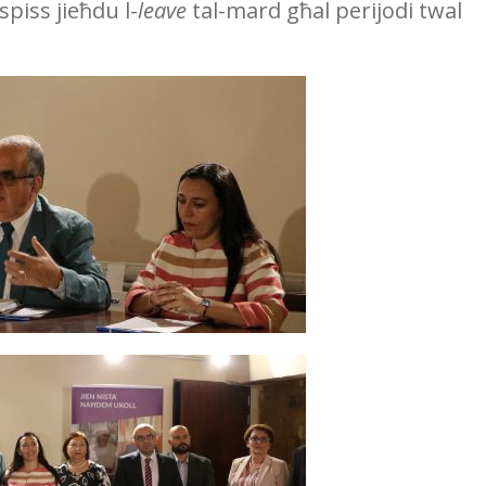
piss jieħdu l-
leave
tal-mard għal perijodi twal