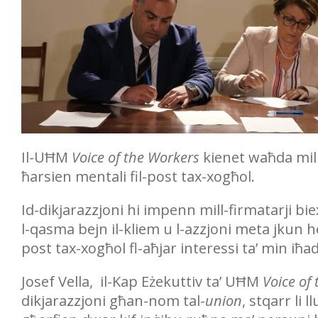
Il-UĦM
Voice of the Workers
kienet waħda mil
ħarsien mentali fil-post tax-xogħol.
Id-dikjarazzjoni hi impenn mill-firmatarji b
l-qasma bejn il-kliem u l-azzjoni meta jkun h
post tax-xogħol fl-aħjar interessi ta’ min iħ
Josef Vella, il-Kap Eżekuttiv ta’ UĦM
Voice of
dikjarazzjoni għan-nom tal-
union
, stqarr li