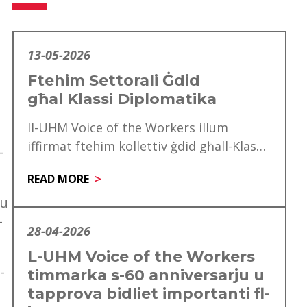
13-05-2026
Ftehim Settorali Ġdid
għal Klassi Diplomatika
Il-UHM Voice of the Workers illum
iffirmat ftehim kollettiv ġdid għall-Klassi
-
Diplomatika, li minnu se jgawdu madwar
READ MORE
mitt ħaddiem. Dan…
du
-
28-04-2026
L-UHM Voice of the Workers
-
timmarka s-60 anniversarju u
-
tapprova bidliet importanti fl-