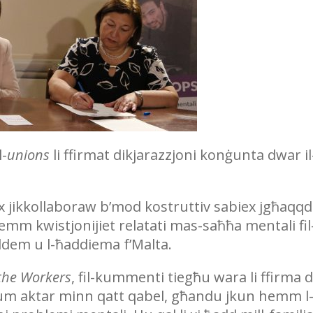
l-
unions
li ffirmat dikjarazzjoni konġunta dwar il
iex jikkollaboraw b’mod kostruttiv sabiex jgħaqq
emm kwistjonijiet relatati mas-saħħa mentali fil
addem u l-ħaddiema f’Malta.
 the Workers
, fil-kummenti tiegħu wara li ffirma d
 llum aktar minn qatt qabel, għandu jkun hemm l