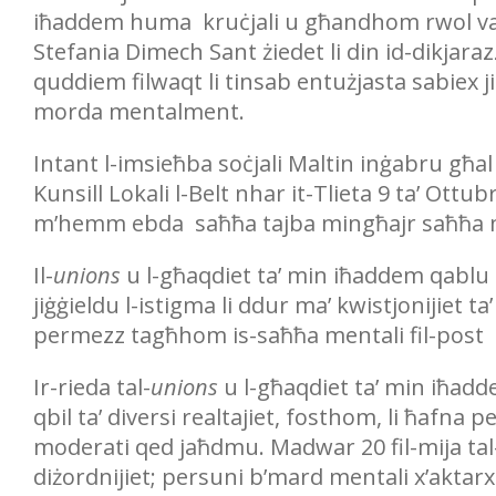
iħaddem huma kruċjali u għandhom rwol vali
Stefania Dimech Sant żiedet li din id-dikjara
quddiem filwaqt li tinsab entużjasta sabiex j
morda mentalment.
Intant l-imsieħba soċjali Maltin inġabru għal k
Kunsill Lokali l-Belt nhar it-Tlieta 9 ta’ Ott
m’hemm ebda saħħa tajba mingħajr saħħa m
Il-
unions
u l-għaqdiet ta’ min iħaddem qablu l
jiġġieldu l-istigma li ddur ma’ kwistjonijiet t
permezz tagħhom is-saħħa mentali fil-post t
Ir-rieda tal-
unions
u l-għaqdiet ta’ min iħadde
qbil ta’ diversi realtajiet, fosthom, li ħafna 
moderati qed jaħdmu. Madwar 20 fil-mija tal
diżordnijiet; persuni b’mard mentali x’aktarx