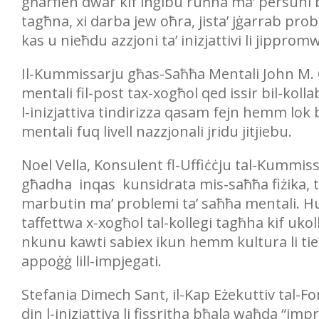
għarfien dwar kif inġibu ruħna ma’ persuni bi
tagħna, xi darba jew oħra, jista’ jġarrab pr
kas u nieħdu azzjoni ta’ inizjattivi li jippro
Il-Kummissarju għas-Saħħa Mentali John M. Cac
mentali fil-post tax-xogħol qed issir bil-koll
l-inizjattiva tindirizza qasam fejn hemm lok bi
mentali fuq livell nazzjonali jridu jitjiebu.
Noel Vella, Konsulent fl-Uffiċċju tal-Kummis
għadha inqas kunsidrata mis-saħħa fiżika, ta
marbutin ma’ problemi ta’ saħħa mentali. Hu 
taffettwa x-xogħol tal-kollegi tagħha kif ukoll 
nkunu kawti sabiex ikun hemm kultura li tieħ
appoġġ lill-impjegati.
Stefania Dimech Sant, il-Kap Eżekuttiv tal-Fo
din l-inizjattiva li fissritha bħala waħda “impre