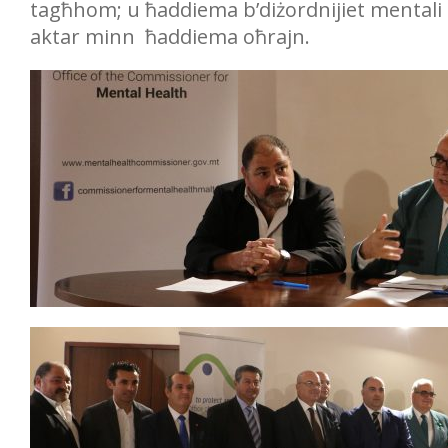
tagħhom; u ħaddiema b’diżordnijiet mentali s
aktar minn ħaddiema oħrajn.