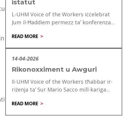
a
istatut
tu
L-UHM Voice of the Workers iċċelebrat
Jum il-Ħaddiem permezz ta’ konferenza
speċjali għad-delegati, li matulha ġie
READ MORE
in
mfakkar ukoll is-60 anniversarju…
14-04-2026
Rikonoxximent u Awguri
Il-UHM Voice of the Workers tħabbar ir-
riżenja ta’ Sur Mario Sacco mill-kariga
tiegħu ta’ Direttur. Matul is-snin ta’
ti
READ MORE
servizz tiegħu,…