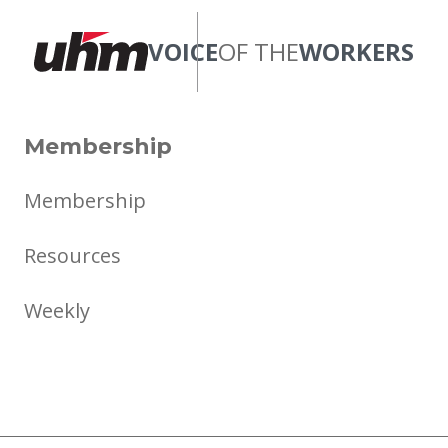
VOICE
OF THE
WORKERS
Membership
Membership
Resources
Weekly