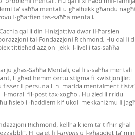
 problemi mentali. Hu qal li xi ħadd mill-familj
oblemi ta’ saħħa mentali u għalhekk għandu nagħ
mwovu l-għarfien tas-saħħa mentali.
hia qal li din l-inizjattiva dwar il-ħarsien
aborazzjoni tal-Fondazzjoni Richmond. Hu qal li d
ex tittieħed azzjoni jekk il-livelli tas-saħħa
sarju għas-Saħħa Mentali, qal li s-saħħa mentali
nt, li għad hemm ċertu stigma fi kwistjonijiet
fisser li persuna li hi marida mentalment tista’
il-morall fil-post tax-xogħol. Hu żied li rridu
u ħsieb il-ħaddiem kif ukoll mekkaniżmu li jagħ
ndazzjoni Richmond, kellha kliem ta’ tifħir għal
zzabbli”. Hi qalet li l-
unions
u l-għaqdiet ta’ min