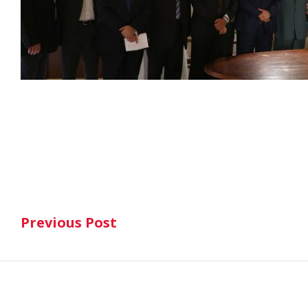
Post
Previous Post
navigation
Previous Post