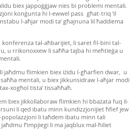
du biex jappoġġjaw nies bi problemi mentali.
zzjoni konġunta hi l-ewwel pass għat-triq ‘il
instabu l-aħjar modi ta’ għajnuna lil ħaddiema
onferenza tal-aħbarijiet, li saret fil-bini tal-
ubru, u rrikonoxxew li saħħa tajba hi meħtieġa u
entali.
i jaħdmu flimkien biex iżidu l-għarfien dwar, u
a’ saħħa mentali, u biex jikkunsidraw l-aħjar modi 
ax-xogħol tista’ tissaħħaħ.
m biex jikkollaboraw flimkien hi bbażata fuq il-
persuni li qed ibatu minn kundizzjonijiet ħfief jew
-popolazzjoni li taħdem ibatu minn tali
 jaħdmu f’impjiegi li ma jaqblux mal-ħiliet