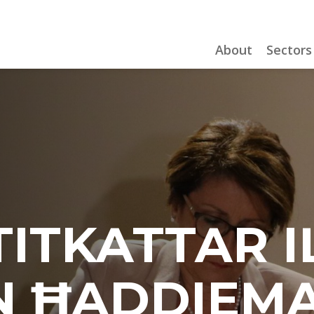
About
Sectors
TITKATTAR 
N ĦADDIEMA