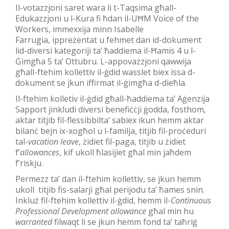
Il-votazzjoni saret wara li t-Taqsima għall-
Edukazzjoni u l-Kura fi ħdan il-UĦM Voice of the
Workers, immexxija minn Isabelle
Farrugia, ippreżentat u fehmet dan id-dokument
lid-diversi kategoriji ta’ ħaddiema il-Ħamis 4 u l-
Ġimgħa 5 ta’ Ottubru. L-appovazzjoni qawwija
għall-ftehim kollettiv il-ġdid wasslet biex issa d-
dokument se jkun iffirmat il-ġimgħa d-dieħla.
Il-ftehim kolletiv il-ġdid għall-ħaddiema ta’ Aġenzija
Sapport jinkludi diversi benefiċċji ġodda, fosthom,
aktar titjib fil-flessibbilta’ sabiex ikun hemm aktar
bilanċ bejn ix-xogħol u l-familja, titjib fil-proċeduri
tal-
vacation leave
, żidiet fil-paga, titjib u żidiet
f’
allowances
, kif ukoll ħlasijiet għal min jaħdem
f’riskju.
Permezz ta’ dan il-ftehim kollettiv, se jkun hemm
ukoll titjib fis-salarji għal perijodu ta’ ħames snin.
Inkluż fil-ftehim kollettiv il-ġdid, hemm il-
Continuous
Professional Development allowance
għal min hu
warranted
filwaqt li se jkun hemm fond ta’ taħriġ