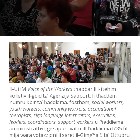
Il-UĦM
Voice of the Workers
tħabbar li l-ftehim
kolletiv il-ġdid ta’ Aġenzija Sapport, li tħaddem
numru kbir ta’ ħaddiema, fosthom,
social workers,
youth workers, community workers, occupational
therapists, sign language interpretors, executives,
leaders, coordinators, support workers
u ħaddiema
amministrattivi, ġie approvat mill-ħaddiema b’85 fil-
mija wara votazzjoni li saret il-Ġimgħa 5 ta’ Ottubru.