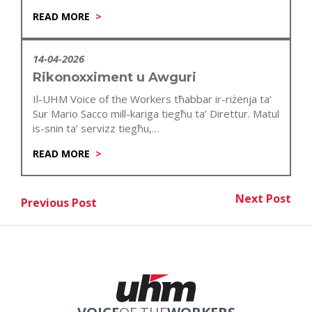
anniversarju…
READ MORE
14-04-2026
Rikonoxximent u Awguri
Il-UHM Voice of the Workers tħabbar ir-riżenja ta’
Sur Mario Sacco mill-kariga tiegħu ta’ Direttur. Matul
is-snin ta’ servizz tiegħu,…
READ MORE
Post
Next Post
Previous Post
Nex
Previous Post
navigation