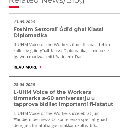
Related News/Blog
13-05-2026
Ftehim Settorali Ġdid għal Klassi
Diplomatika
Il-UHM Voice of the Workers illum iffirmat ftehim
kollettiv ġdid għall-Klassi Diplomatika, li minnu se
jgawdu madwar mitt ħaddiem. Dan…
READ MORE
28-04-2026
L-UHM Voice of the Workers
timmarka s-60 anniversarju u
tapprova bidliet importanti fl-istatut
L-UHM Voice of the Workers iċċelebrat Jum il-
Ħaddiem permezz ta’ konferenza speċjali għad-
delegati, li matulha ġie mfakkar ukoll is-60