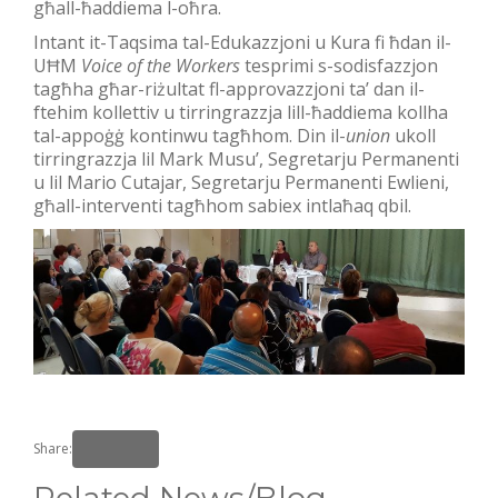
għall-ħaddiema l-oħra.
Intant it-Taqsima tal-Edukazzjoni u Kura fi ħdan il-
UĦM
Voice of the Workers
tesprimi s-sodisfazzjon
tagħha għar-riżultat fl-approvazzjoni ta’ dan il-
ftehim kollettiv u tirringrazzja lill-ħaddiema kollha
tal-appoġġ kontinwu tagħhom. Din il-
union
ukoll
tirringrazzja lil Mark Musu’, Segretarju Permanenti
u lil Mario Cutajar, Segretarju Permanenti Ewlieni,
għall-interventi tagħhom sabiex intlaħaq qbil.
Share: