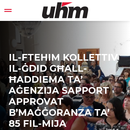
Skip
to
Open left Panel
content
-
IL-FTEHIM KOLLETTIV
IL-ĠDID GĦALL-
ĦADDIEMA TA’
AĠENZIJA SAPPORT
APPROVAT
B’MAĠĠORANZA TA’
85 FIL-MIJA