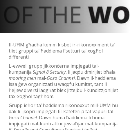
Il-UĦM għadha kemm kisbet ir-rikonoxximent ta’
tliet gruppi ta’ ħaddiema f’setturi ta’ xogħol
differenti.
L-ewwel grupp jikkonċerna impjegati tal-
kumpanija
Signal 8 Security
, li jaqdu dmirijiet bħala
mooring men
mal-
Gozo Channel
. Dawn il-ħaddiema
issa ġew organizzati u waqqfu kumitat, tant li
ħejjew diversi laqgħat biex jittejbu l-kundizzjonijiet
tax-xogħol tagħhom.
Grupp ieħor ta’ ħaddiema rikonoxxut mill-UĦM hu
dak li jkopri impjegati fil-kafeterija tal-vapuri tal-
Gozo Channel
. Dawn huma ħaddiema li huma
impjegati mal-kuntrattur jew aħjar mal-kumpanija
JF Security and Consultancy Services Limited
.