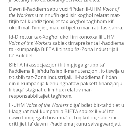
Dawn il-ħaddiem sabu vuċi fi ħdan il-UĦM
Voice of
the Workers
u minnufih qed isir xogħol relatat mat-
titjib tal-kundizzjonijiet tax-xogħol tagħhom kif
ukoll mal- ħinijiet, max-xiftijiet u mar-rati tas-sahra.
Id-Direttur tax-Xogħol ukoll irrikonoxxa lil UĦM
Voice of the Workers
sabiex tirrapreżenta l-ħaddiema
tal-kumpanija BIETA li tinsab fiz-Zona Industrijali
ta’ Bulebel.
BIETA hi assoċjazzjoni li timpjega grupp ta’
ħaddiema li jieħdu ħsieb il-manutenzjoni, it-tiswija u
t-tisbiħ taz-Zona Industrijali. Il-ħaddiema fi ħdan
din il-kumpanija kienu ngħataw pakkett finanzjarju
li baqa’ staġnat u li mhux relattiv mar-
responsabbiltajiet tagħhom.
Il-UĦM
Voice of the Workers
diġa’ bdiet bit-taħditiet u
l-laqgħat mal-kumpanija BIETA sabiex il-vuċi ta’
dawn l-impjegati tinstema’ u, fuq kollox, sabiex id-
drittijiet ta’ dawn il-ħaddiema jkunu salvagwardjati.