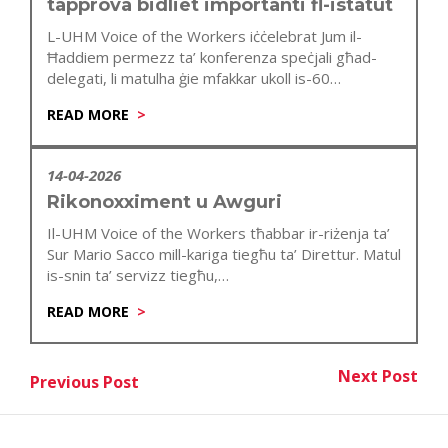
tapprova bidliet importanti fl-istatut
L-UHM Voice of the Workers iċċelebrat Jum il-
Ħaddiem permezz ta’ konferenza speċjali għad-
delegati, li matulha ġie mfakkar ukoll is-60
anniversarju…
READ MORE
14-04-2026
Rikonoxximent u Awguri
Il-UHM Voice of the Workers tħabbar ir-riżenja ta’
Sur Mario Sacco mill-kariga tiegħu ta’ Direttur. Matul
is-snin ta’ servizz tiegħu,…
READ MORE
Post
Next Post
Previous Post
Nex
Previous Post
navigation