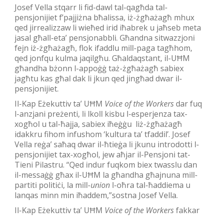
Josef Vella stqarr li fid-dawl tal-qagħda tal-
pensjonijiet f’pajjiżna bħalissa, iż-żgħażagħ mhux
qed jirrealizzaw li wieħed irid iħabrek u jaħseb meta
jasal għall-eta’ pensjonabbli. Għandna sitwazzjoni
fejn iż-żgħażagħ, flok ifaddlu mill-paga tagħhom,
qed jonfqu kulma jaqilgħu. Għaldaqstant, il-UĦM
għandha bżonn l-appoġġ taż-żgħażagħ sabiex
jagħtu kas għal dak li jkun qed jingħad dwar il-
pensjonijiet.
Il-Kap Eżekuttiv ta’ UĦM
Voice of the Workers
dar fuq
l-anzjani preżenti, li lkoll kisbu l-esperjenza tax-
xogħol u tal-ħajja, sabiex iħeġġu liż-żgħażagħ
idakkru fihom infushom ‘kultura ta’ tfaddil’. Josef
Vella reġa’ saħaq dwar il-ħtieġa li jkunu introdotti l-
pensjonijiet tax-xogħol, jew aħjar il-Pensjoni tat-
Tieni Pilastru. “Qed indur fuqkom biex twasslu dan
il-messaġġ għax il-UĦM la għandha għajnuna mill-
partiti politiċi, la mill-
union
l-oħra tal-ħaddiema u
lanqas minn min iħaddem,”sostna Josef Vella.
Il-Kap Eżekuttiv ta’ UĦM
Voice of the Workers
fakkar