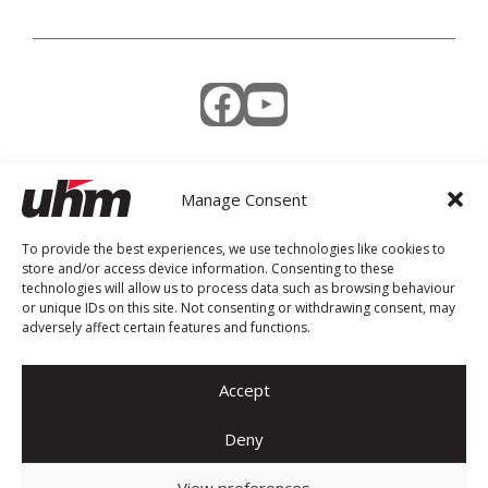
Facebook
YouTube
Manage Consent
Weekly Newsletter
To provide the best experiences, we use technologies like cookies to
store and/or access device information. Consenting to these
technologies will allow us to process data such as browsing behaviour
or unique IDs on this site. Not consenting or withdrawing consent, may
adversely affect certain features and functions.
Accept
Deny
© 2026 UHM. All rights reserved.
Concept Stadium
| Crafting Web Solutions
View preferences