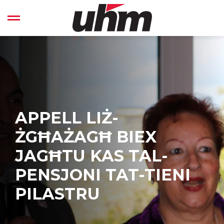
Skip
to
Open left Panel
content
-
APPELL LIŻ-
ŻGĦAŻAGĦ BIEX
JAGĦTU KAS TAL-
PENSJONI TAT-TIENI
PILASTRU