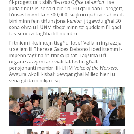
fil-proġett ta’ tisbiħ fil-
Head Office
tal-
union
li se
jibda f’nofs is-sena d-dieħla. Hu qal li dan il-proġett,
b’investiment ta’ €300,000, se jkun qed isir sabiex il-
bini minn fejn tiffunzjona l-
union,
jitgawdu għal 50
sena oħra u l-UĦM tibqa’ minn ta’ quddiem fil-qadi
tas-servizzi tagħha lill-membri.
Fi tmiem il-kelmtejn tiegħu, Josef Vella irringrazzja
u sellem lil Therese Galdes Debono li qed ittemm l-
impenn tagħha fit-tmexxija tat-Taqsima u fl-
organizzazzjoni annwali tal-festin għall-
pensjonanti membri fil-UĦM
Voice of the Workers
.
Awgura wkoll l-isbaħ xewqat għal Milied hieni u
sena ġdida mimlija risq.