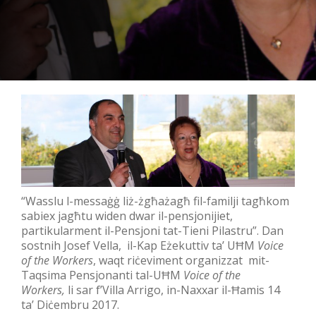
“Wasslu l-messaġġ liż-żgħażagħ fil-familji tagħkom
sabiex jagħtu widen dwar il-pensjonijiet,
partikularment il-Pensjoni tat-Tieni Pilastru”. Dan
sostnih Josef Vella, il-Kap Eżekuttiv ta’ UĦM
Voice
of the Workers
, waqt riċeviment organizzat mit-
Taqsima Pensjonanti tal-UĦM
Voice of the
Workers,
li sar f’Villa Arrigo, in-Naxxar il-Ħamis 14
ta’ Diċembru 2017.