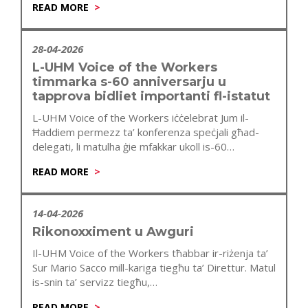
READ MORE
28-04-2026
L-UHM Voice of the Workers
timmarka s-60 anniversarju u
tapprova bidliet importanti fl-istatut
L-UHM Voice of the Workers iċċelebrat Jum il-
Ħaddiem permezz ta’ konferenza speċjali għad-
delegati, li matulha ġie mfakkar ukoll is-60
anniversarju…
READ MORE
14-04-2026
Rikonoxximent u Awguri
Il-UHM Voice of the Workers tħabbar ir-riżenja ta’
Sur Mario Sacco mill-kariga tiegħu ta’ Direttur. Matul
is-snin ta’ servizz tiegħu,…
READ MORE