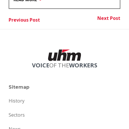
Post
Next Post
Previous Post
Nex
Previous Post
navigation
VOICE
OF THE
WORKERS
Sitemap
History
Sectors