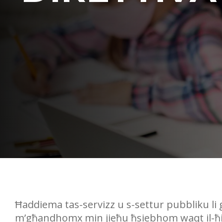
Ħaddiema tas-servizz u s-settur pubbliku li g
m’għandhomx min jieħu ħsiebhom waqt il-ħin