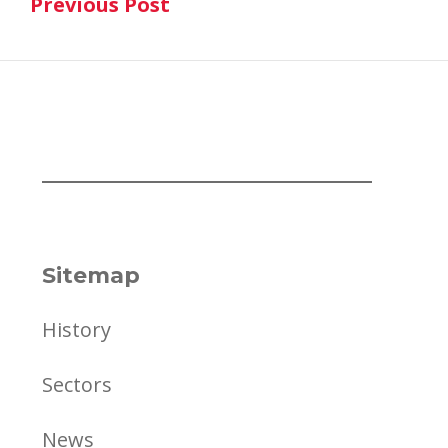
Previous Post
navigation
Previous Post
Sitemap
History
Sectors
News