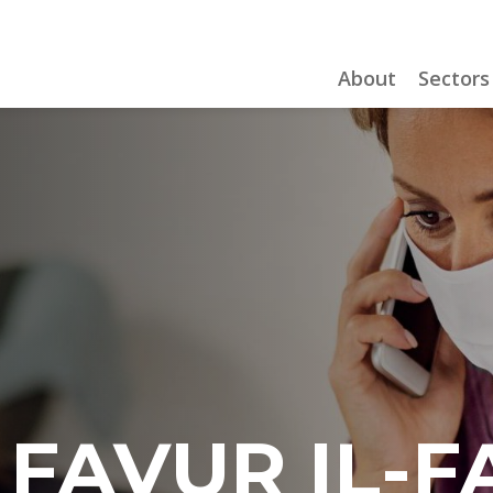
About
Sectors
 FAVUR IL-F