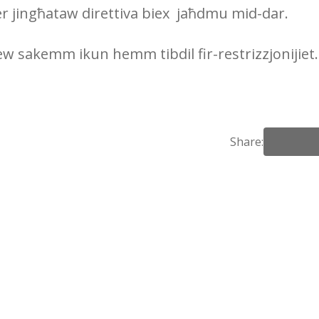
ser jingħataw direttiva biex jaħdmu mid-dar.
l jew sakemm ikun hemm tibdil fir-restrizzjonijiet.
Share: