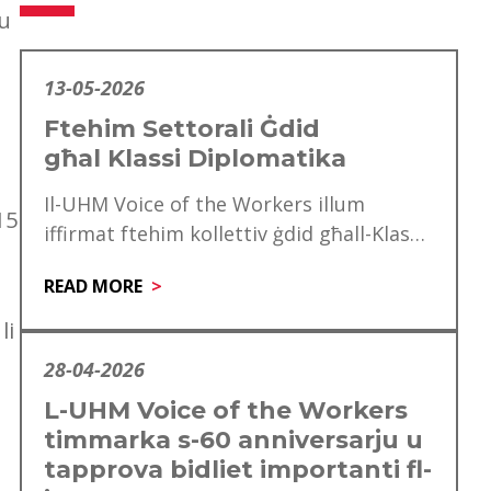
nu
13-05-2026
Ftehim Settorali Ġdid
għal Klassi Diplomatika
a
Il-UHM Voice of the Workers illum
15
iffirmat ftehim kollettiv ġdid għall-Klassi
Diplomatika, li minnu se jgawdu madwar
READ MORE
mitt ħaddiem. Dan…
li
28-04-2026
L-UHM Voice of the Workers
timmarka s-60 anniversarju u
tapprova bidliet importanti fl-