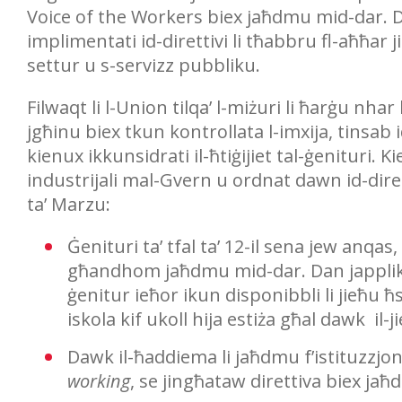
Voice of the Workers biex jaħdmu mid-dar. Da
implimentati id-direttivi li tħabbru fl-aħħar
settur u s-servizz pubbliku.
Filwaqt li l-Union tilqa’ l-miżuri li ħarġu nh
jgħinu biex tkun kontrollata l-imxija, tinsa
kienux ikkunsidrati il-ħtiġijiet tal-ġenituri. 
industrijali mal-Gvern u ordnat dawn id-diretti
ta’ Marzu:
Ġenituri ta’ tfal ta’ 12-il sena jew anqa
għandhom jaħdmu mid-dar. Dan japplika 
ġenitur ieħor ikun disponibbli li jieħu ħsi
iskola kif ukoll hija estiża għal dawk il
Dawk il-ħaddiema li jaħdmu f’istituzzjonij
working
, se jingħataw direttiva biex ja