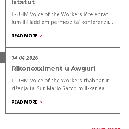
istatut
L-UHM Voice of the Workers iċċelebrat
Jum il-Ħaddiem permezz ta’ konferenza
speċjali għad-delegati, li matulha ġie
READ MORE
mfakkar ukoll is-60 anniversarju…
14-04-2026
Rikonoxximent u Awguri
Il-UHM Voice of the Workers tħabbar ir-
riżenja ta’ Sur Mario Sacco mill-kariga
tiegħu ta’ Direttur. Matul is-snin ta’
READ MORE
servizz tiegħu,…