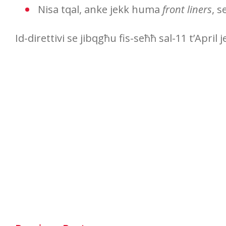
Nisa tqal, anke jekk huma
front liners
, 
Id-direttivi se jibqgħu fis-seħħ sal-11 t’Apri
Post