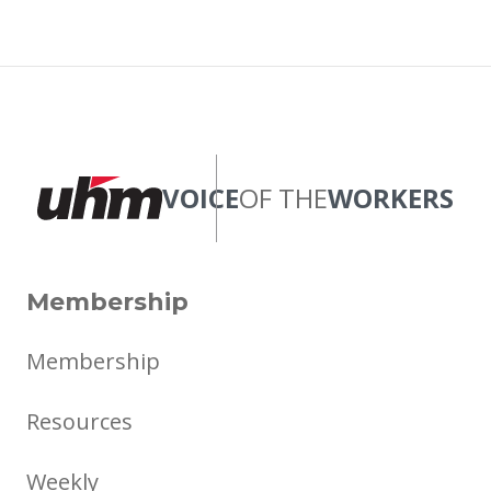
VOICE
OF THE
WORKERS
Membership
Membership
Resources
Weekly