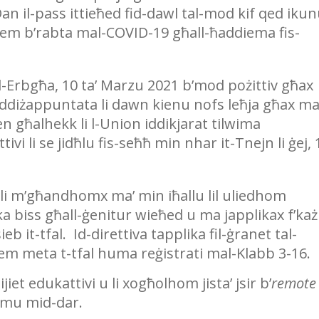
n il-pass ittieħed fid-dawl tal-mod kif qed iku
 jiem b’rabta mal-COVID-19 għall-ħaddiema fis-
ar l-Erbgħa, 10 ta’ Marzu 2021 b’mod pożittiv għax
b iddiżappuntata li dawn kienu nofs leħja għax m
Kien għalhekk li l-Union iddikjarat tilwima
vi li se jidħlu fis-seħħ min nhar it-Tnejn li ġej, 
s, li m’għandhomx ma’ min iħallu lil uliedhom
biss għall-ġenitur wieħed u ma japplikax f’każ 
eb it-tfal. Id-direttiva tapplika fil-ġranet tal-
-jiem meta t-tfal huma reġistrati mal-Klabb 3-16.
iet edukattivi u li xogħolhom jista’ jsir b’
remote
ħdmu mid-dar.