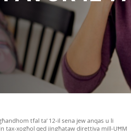
ħandhom tfal ta’ 12-il sena jew anqas u li
 tax-xogħol qed jingħataw direttiva mill-UĦM