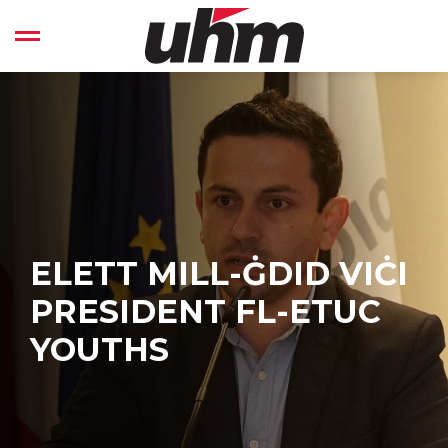
Skip
to
Open left Panel
content
-
ELETT MILL-ĠDID VIĊI
PRESIDENT FL-ETUC
YOUTHS