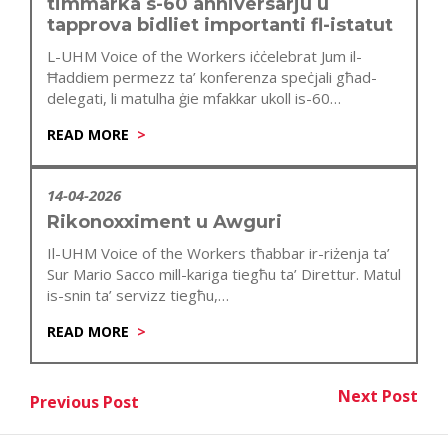
timmarka s-60 anniversarju u
tapprova bidliet importanti fl-istatut
L-UHM Voice of the Workers iċċelebrat Jum il-
Ħaddiem permezz ta’ konferenza speċjali għad-
delegati, li matulha ġie mfakkar ukoll is-60
anniversarju…
READ MORE
14-04-2026
Rikonoxximent u Awguri
Il-UHM Voice of the Workers tħabbar ir-riżenja ta’
Sur Mario Sacco mill-kariga tiegħu ta’ Direttur. Matul
is-snin ta’ servizz tiegħu,…
READ MORE
Post
Next Post
Previous Post
Nex
Previous Post
navigation