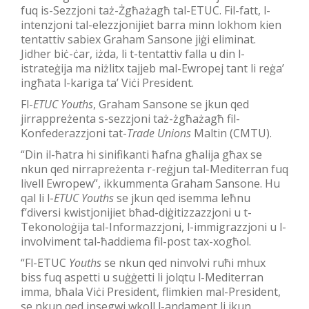
fuq is-Sezzjoni taż-Żgħażagħ tal-ETUC. Fil-fatt, l-
intenzjoni tal-elezzjonijiet barra minn lokhom kien
tentattiv sabiex Graham Sansone jiġi eliminat.
Jidher biċ-ċar, iżda, li t-tentattiv falla u din l-
istrateġija ma niżlitx tajjeb mal-Ewropej tant li reġa’
ingħata l-kariga ta’ Viċi President.
Fl-
ETUC Youths
, Graham Sansone se jkun qed
jirrappreżenta s-sezzjoni taż-żgħażagħ fil-
Konfederazzjoni tat-
Trade Unions
Maltin (CMTU).
“Din il-ħatra hi sinifikanti ħafna għalija għax se
nkun qed nirrapreżenta r-reġjun tal-Mediterran fuq
livell Ewropew”, ikkummenta Graham Sansone. Hu
qal li l-
ETUC Youths
se jkun qed isemma leħnu
f’diversi kwistjonijiet bħad-diġitizzazzjoni u t-
Tekonoloġija tal-Informazzjoni, l-immigrazzjoni u l-
involviment tal-ħaddiema fil-post tax-xogħol.
“Fl-ETUC
Youths
se nkun qed ninvolvi ruħi mhux
biss fuq aspetti u suġġetti li jolqtu l-Mediterran
imma, bħala Viċi President, flimkien mal-President,
se nkun qed insegwi wkoll l-andament li jkun