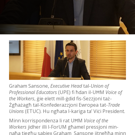
Graham Sansone,
Executive Head
tal-
Union of
Professional Educators
(UPE) fi ħdan il-UĦM
Voice of
the Workers
, ġie elett mill-ġdid fis-Sezzjoni taż-
Żgħażagħ tal-Konfederazzjoni Ewropea tat-
Trade
Unions
(ETUC). Hu ngħata l-kariga ta’ Viċi President.
Minn korrispondenza li rat UĦM
Voice of the
Workers
jidher illi l-ForUM għamel pressjoni min-
naħa tiegħu sabiex Graham Sansone jitneħħa minn