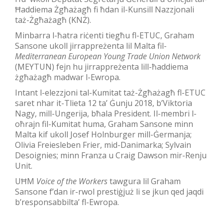
Ħaddiema Żgħażagħ fi ħdan il-Kunsill Nazzjonali
taż-Żgħażagħ (KNŻ).
Minbarra l-ħatra riċenti tiegħu fl-ETUC, Graham
Sansone ukoll jirrappreżenta lil Malta fil-
Mediterranean European Young Trade Union Network
(MEYTUN) fejn hu jirrappreżenta lill-ħaddiema
żgħażagħ madwar l-Ewropa.
Intant l-elezzjoni tal-Kumitat taż-Żgħażagħ fl-ETUC
saret nhar it-Tlieta 12 ta’ Ġunju 2018, b’Viktoria
Nagy, mill-Ungerija, bħala President. Il-membri l-
oħrajn fil-Kumitat huma, Graham Sansone minn
Malta kif ukoll Josef Holnburger mill-Ġermanja;
Olivia Freiesleben Frier, mid-Danimarka; Sylvain
Desoignies; minn Franza u Craig Dawson mir-Renju
Unit.
UĦM
Voice of the Workers
tawgura lil Graham
Sansone f’dan ir-rwol prestiġjuż li se jkun qed jaqdi
b’responsabbilta’ fl-Ewropa.