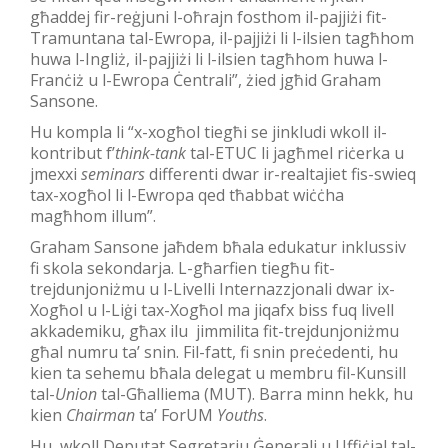
għaddej fir-reġjuni l-oħrajn fosthom il-pajjiżi fit-
Tramuntana tal-Ewropa, il-pajjiżi li l-ilsien tagħhom
huwa l-Ingliż, il-pajjiżi li l-ilsien tagħhom huwa l-
Franċiż u l-Ewropa Ċentrali”, żied jgħid Graham
Sansone.
Hu kompla li “x-xogħol tiegħi se jinkludi wkoll il-
kontribut f’
think-tank
tal-ETUC li jagħmel riċerka u
jmexxi
seminars
differenti dwar ir-realtajiet fis-swieq
tax-xogħol li l-Ewropa qed tħabbat wiċċha
magħhom illum”.
Graham Sansone jaħdem bħala edukatur inklussiv
fi skola sekondarja. L-għarfien tiegħu fit-
trejdunjoniżmu u l-Livelli Internazzjonali dwar ix-
Xogħol u l-Liġi tax-Xogħol ma jiqafx biss fuq livell
akkademiku, għax ilu jimmilita fit-trejdunjoniżmu
għal numru ta’ snin. Fil-fatt, fi snin preċedenti, hu
kien ta sehemu bħala delegat u membru fil-Kunsill
tal-
Union
tal-Għalliema (MUT). Barra minn hekk, hu
kien
Chairman
ta’ ForUM
Youths
.
Hu wkoll Deputat Segretarju Ġenerali u Uffiċjal tal-