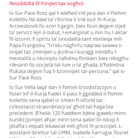
flessibbiltà fil-ħinijiet tax-xogħol.
Is-Sur Pace Ross qal li wieħed irid jara dan il-ftehim
kollettiv fid-dawl ta’ riforma li trid issir fil-Kurja
Arċiveskovili fis-snin li ġejjin, biex tkun dejjem iżjed
ta’ servizz lejn il-batut, l-emarġinat u min hu l-aktar
fil-bżonn, fi spirtu ta’ sinodalità tant mixtieqa mill-
Papa Franġisku. “Irridu nagħrfu naqraw sewwa s-
sinjali taż-żminijiet u jkollna l-kuraġġ inbiddlu l-
mentalità u nkomplu naħdmu flimkien biex nibqgħu
rilevanti fis-soċjetà tal-lum u ta’ għada, b’ħidmitna
ffukata dejjem fuq il-bżonnijiet tal-persuna,” qal is-
Sur Pace Ross.
Is-Sur Vella laqa’ dan il-ftehim b’sodisfazzjon u
fisser kif il-Kurja ħadet il-pass li ġġedded il-ftehim
kollettiv sena qabel iż-żmien fl-isfond taċ-
ċirkostanzi straordinarji ta’ għoli tal-ħajja bla
preċedent. B’hekk 120 ħaddiem bdew igawdu minn
kundizzjonijiet aħjar minn sena qabel bl-iskop li
jittaffa l-impatt ikkawżat mill-għoli fil-prezzijiet. L-
assistant direttur tal-UĦM, Isabelle Farrugia, fissret