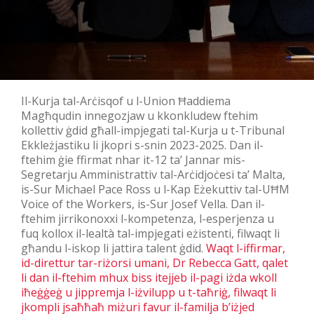
Il-Kurja tal-Arċisqof u l-Union Ħaddiema
Magħqudin innegozjaw u kkonkludew ftehim
kollettiv ġdid għall-impjegati tal-Kurja u t-Tribunal
Ekkleżjastiku li jkopri s-snin 2023-2025. Dan il-
ftehim ġie ffirmat nhar it-12 ta’ Jannar mis-
Segretarju Amministrattiv tal-Arċidjoċesi ta’ Malta,
is-Sur Michael Pace Ross u l-Kap Eżekuttiv tal-UĦM
Voice of the Workers, is-Sur Josef Vella. Dan il-
ftehim jirrikonoxxi l-kompetenza, l-esperjenza u
fuq kollox il-lealtà tal-impjegati eżistenti, filwaqt li
għandu l-iskop li jattira talent ġdid.
Waqt l-iffirmar,
id-direttur tar-riżorsi umani, Dr Rebecca Gatt, qalet
li dan il-ftehim mhux biss itejjeb il-pagi iżda wkoll
iħeġġeġ u jippremja l-iżvilupp u t-taħriġ, filwaqt li
jkompli jsaħħaħ miżuri favur il-familja b’iżjed