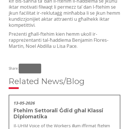
kif bis-saħħa ta’ dan il-ftehim il-ħaddiema se jkunu
iktar motivati filwaqt li permezz ta’ dan l-ftehim se
jkun faċilitat ir-reklutaġġ minħabba li se jkun hemm
kundizzjonijiet aktar attraenti u għalhekk iktar
kompetittivi.
Preżenti għall-ftehim kien hemm ukoll ir-
rappreżentanti tal-ħaddiema Benjamin Flores-
Martin, Noel Abdilla u Lisa Pace.
Share:
Related News/Blog
13-05-2026
Ftehim Settorali Ġdid għal Klassi
Diplomatika
Il-UHM Voice of the Workers illum iffirmat ftehim