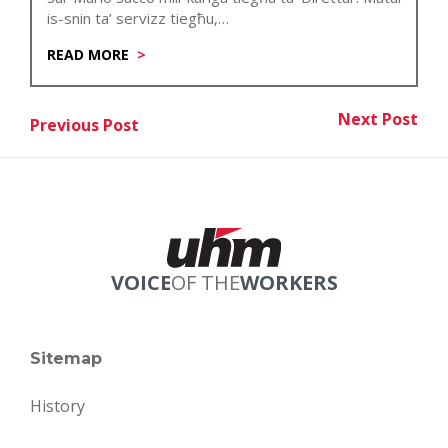
is-snin ta’ servizz tiegħu,…
READ MORE
Post
Next Post
Previous Post
Nex
Previous Post
navigation
VOICE
OF THE
WORKERS
Sitemap
History