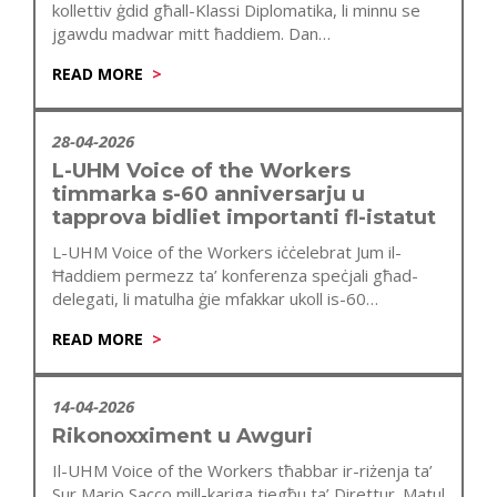
kollettiv ġdid għall-Klassi Diplomatika, li minnu se
jgawdu madwar mitt ħaddiem. Dan…
READ MORE
28-04-2026
L-UHM Voice of the Workers
timmarka s-60 anniversarju u
tapprova bidliet importanti fl-istatut
L-UHM Voice of the Workers iċċelebrat Jum il-
Ħaddiem permezz ta’ konferenza speċjali għad-
delegati, li matulha ġie mfakkar ukoll is-60
anniversarju…
READ MORE
14-04-2026
Rikonoxximent u Awguri
Il-UHM Voice of the Workers tħabbar ir-riżenja ta’
Sur Mario Sacco mill-kariga tiegħu ta’ Direttur. Matul