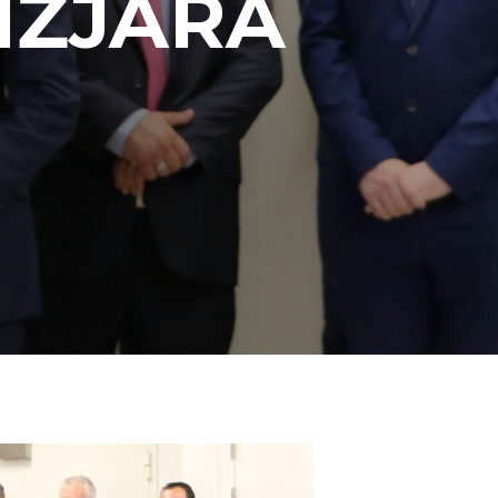
IŻJARA