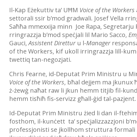
Il-Kap Eżekuttiv ta’ UĦM
Voice of the Workers
settorali ssir b’mod gradwali. Josef Vella rrin
Saħħa mmexxija minn Joe Rapa, Segretarju P
rringrazzja b’mod speċjali lil Mario Sacco,
Em
Gauci,
Assistent Direttur
u l-
Manager
responsa
of the Workers, kif ukoll irringrazzja lill-kumi
twettiq tan-negozjati.
Chris Fearne, id-Deputat Prim Ministru u Mi
Voice of the Workers
, bħal dejjem ma jkunux ħ
ż-żewġ naħat raw li jkun hemm titjib fil-kun
hemm tisħiħ fis-servizz għall-ġid tal-pazjent.
Id-Deputat Prim Ministru żied li dan il-ftehi
fosthom, il-kunċett ta’ speċjalizzazzjoni b’m
professjonisti se jkollhom struttura formali 