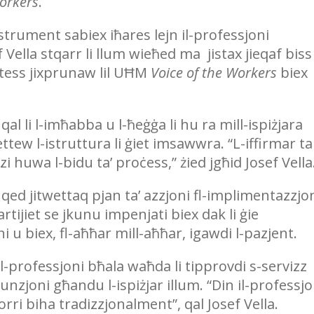
Workers
.
strument sabiex iħares lejn il-professjoni
f Vella stqarr li llum wieħed ma jistax jieqaf biss
stess jixprunaw lil UĦM
Voice of the Workers
biex
qal li l-imħabba u l-ħeġġa li hu ra mill-ispiżjara
ttew l-istruttura li ġiet imsawwra. “L-iffirmar ta
i huwa l-bidu ta’ proċess,” żied jgħid Josef Vella
 qed jitwettaq pjan ta’ azzjoni fl-implimentazzjo
artijiet se jkunu impenjati biex dak li ġie
i u biex, fl-aħħar mill-aħħar, igawdi l-pazjent.
il-professjoni bħala waħda li tipprovdi s-servizz
funzjoni għandu l-ispiżjar illum. “Din il-professjo
rri biha tradizzjonalment”, qal Josef Vella.