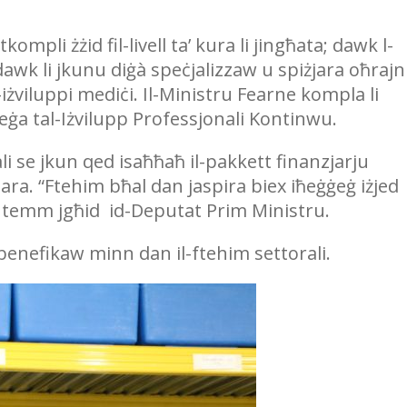
tkompli żżid fil-livell ta’ kura li jingħata; dawk l-
l dawk li jkunu diġà speċjalizzaw u spiżjara oħrajn
viluppi mediċi. Il-Ministru Fearne kompla li
ieġa tal-Iżvilupp Professjonali Kontinwu.
li se jkun qed isaħħaħ il-pakkett finanzjarju
jara. “Ftehim bħal dan jaspira biex iħeġġeġ iżjed
”, temm jgħid id-Deputat Prim Ministru.
ibbenefikaw minn dan il-ftehim settorali.