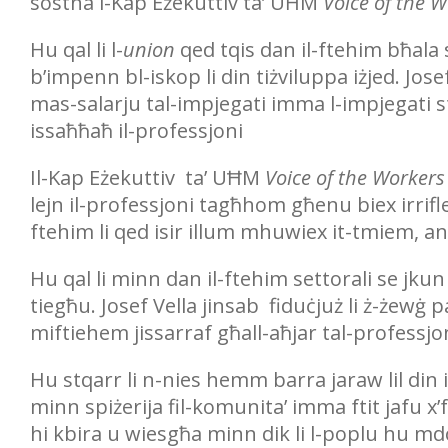
sostna l-Kap Eżekuttiv ta’ UĦM
Voice of the 
Hu qal li l-
union
qed tqis dan il-ftehim bħala 
b’impenn bl-iskop li din tiżviluppa iżjed. Jose
mas-salarju tal-impjegati imma l-impjegati 
issaħħaħ il-professjoni
Il-Kap Eżekuttiv ta’ UĦM
Voice of the Workers
lejn il-professjoni tagħhom għenu biex irrifle
ftehim li qed isir illum mhuwiex it-tmiem, anz
Hu qal li minn dan il-ftehim settorali se jkun
tiegħu. Josef Vella jinsab fiduċjuż li ż-żewġ p
miftiehem jissarraf għall-aħjar tal-professjon
Hu stqarr li n-nies hemm barra jaraw lil din 
minn spiżerija fil-komunita’ imma ftit jafu x’
hi kbira u wiesgħa minn dik li l-poplu hu mdo