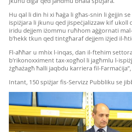
jkunu diġa’ qed jaħdmu bħala spiżjara.
Hu qal li din hi xi ħaġa li għas-snin li ġejjin se 
ispiżjara li jkunu qed jispeċjalizzaw kif ukol
iridu dejjem iżommu ruħhom aġġornati mal-iż
b’hekk tkun qed tintgħaraf dejjem iżjed il-ħt
Fl-aħħar u mhix l-inqas, dan il-ftehim settora
b’rikonoxximent tax-xogħol li jagħmlu l-ispiż
żgħażagħ ħalli jaqbdu karriera fil-Farmaċija
Intant, 150 spiżjar fis-Servizz Pubbliku se j