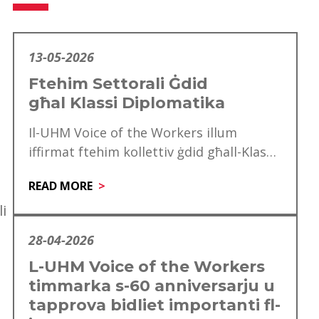
13-05-2026
Ftehim Settorali Ġdid
għal Klassi Diplomatika
Il-UHM Voice of the Workers illum
iffirmat ftehim kollettiv ġdid għall-Klassi
Diplomatika, li minnu se jgawdu madwar
READ MORE
mitt ħaddiem. Dan…
li
28-04-2026
L-UHM Voice of the Workers
n
timmarka s-60 anniversarju u
tapprova bidliet importanti fl-