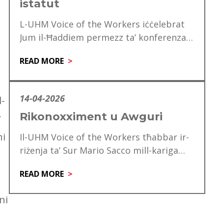
istatut
L-UHM Voice of the Workers iċċelebrat
Jum il-Ħaddiem permezz ta’ konferenza
speċjali għad-delegati, li matulha ġie
READ MORE
mfakkar ukoll is-60 anniversarju…
14-04-2026
l-
.
Rikonoxximent u Awguri
ni
Il-UHM Voice of the Workers tħabbar ir-
riżenja ta’ Sur Mario Sacco mill-kariga
tiegħu ta’ Direttur. Matul is-snin ta’
READ MORE
servizz tiegħu,…
ni