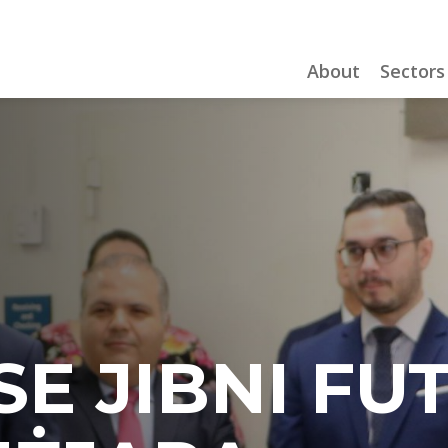
About
Sectors
SE JIBNI FU