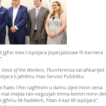
 jgħin biex l-ispiżjara jispeċjalizzaw fil-karriera
”.
M
Voice of the Workers
, f’konferenza tal-aħbarijiet 
piżjara li jaħdmu mas-Servizz Pubbliku.
tehim ħadu l-ħin tagħhom u damu iżjed minn sena.
ġri mal-mejda tan-negozjati imma kemm minn di
jgħinu lill-ħaddiem, f’dan il-każ lill-ispiżjara”,