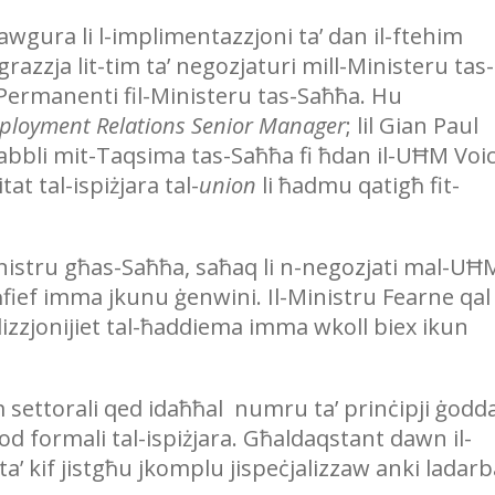
awgura li l-implimentazzjoni ta’ dan il-ftehim
grazzja lit-tim ta’ negozjaturi mill-Ministeru tas-
ermanenti fil-Ministeru tas-Saħħa. Hu
ployment Relations Senior Manager
; lil Gian Paul
bbli mit-Taqsima tas-Saħħa fi ħdan il-UĦM Voi
tat tal-ispiżjara tal-
union
li ħadmu qatigħ fit-
nistru għas-Saħħa, saħaq li n-negozjati mal-UĦ
fief imma jkunu ġenwini. Il-Ministru Fearne qal 
dizzjonijiet tal-ħaddiema imma wkoll biex ikun
m settorali qed idaħħal numru ta’ prinċipji ġodda
od formali tal-ispiżjara. Għaldaqstant dawn il-
ta’ kif jistgħu jkomplu jispeċjalizzaw anki ladarb