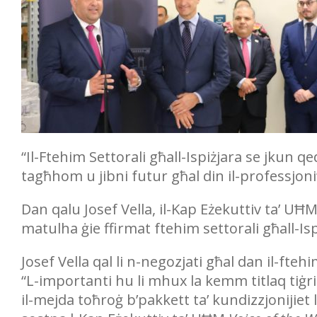
“Il-Ftehim Settorali għall-Ispiżjara se jkun qed
tagħhom u jibni futur għal din il-professjoni
Dan qalu Josef Vella, il-Kap Eżekuttiv ta’ UĦ
matulha ġie ffirmat ftehim settorali għall-Is
Josef Vella qal li n-negozjati għal dan il-f
“L-importanti hu li mhux la kemm titlaq ti
il-mejda toħroġ b’pakkett ta’ kundizzjonijiet li 