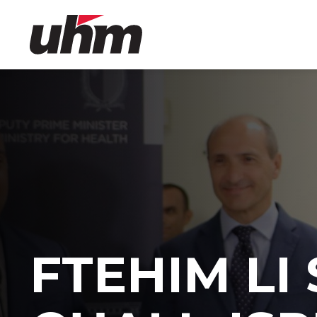
Skip
to
content
-
FTEHIM LI 