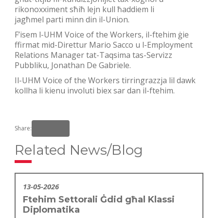
rikonoxximent sħiħ lejn kull ħaddiem li
jagħmel parti minn din il-Union.
F’isem l-UHM Voice of the Workers, il-ftehim ġie
ffirmat mid-Direttur Mario Sacco u l-Employment
Relations Manager tat-Taqsima tas-Servizz
Pubbliku, Jonathan De Gabriele.
Il-UHM Voice of the Workers tirringrazzja lil dawk
kollha li kienu involuti biex sar dan il-ftehim.
Share:
Related News/Blog
13-05-2026
Ftehim Settorali Ġdid għal Klassi
Diplomatika