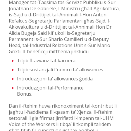
Manager tat-Taqsima tas-Servizz Pubbliku s-Sur
Jonathan De Gabriele, l-Ministru għall-Agrikoltura,
is-Sajd u d-Drittijiet tal-Annimali l-Hon Anton
Refalo, s-Segretarju Parlamentari għas-Sajd, l-
Akkwakultura u d-Drittijiet tal-Annimali Hon Dr
Alicia Bugeja Said kif ukoll is-Segretarju
Permanenti s-Sur Sharlo Camilleri u d-Deputy
Head, tal-Industrial Relations Unit s-Sur Mario
Grixti. Il-benefiċċji mifthema jinkludu:
Titjib fl-avvanz tal-karriera.
Titjib sostanzjali f’numru ta’ allowances.
Introduzzjoni ta’ allowances ġodda.
Introduzzjoni tal-Performance
Bonus.
Dan il-ftehim huwa rikonoxximent tal-kontribut li
jagħtu l-ħaddiema fil-qasam ta’ Xjenza. Il-ftehim
settorali li ġie ffirmat jirrifletti l-impenn tal-UHM
Voice of the Workers li tibqa’ li tkompli taħdem
għat-titjib fil-kundizzjonijiet tax-xogħol u