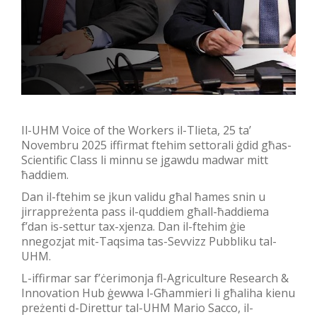
Il-UHM Voice of the Workers il-Tlieta, 25 ta’
Novembru 2025 iffirmat ftehim settorali ġdid għas-
Scientific Class li minnu se jgawdu madwar mitt
ħaddiem.
Dan il-ftehim se jkun validu għal ħames snin u
jirrappreżenta pass il-quddiem għall-ħaddiema
f’dan is-settur tax-xjenza. Dan il-ftehim ġie
nnegozjat mit-Taqsima tas-Sevvizz Pubbliku tal-
UHM.
L-iffirmar sar f’ċerimonja fl-Agriculture Research &
Innovation Hub ġewwa l-Għammieri li għaliha kienu
preżenti d-Direttur tal-UHM Mario Sacco, il-