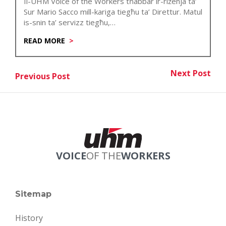
Il-UHM Voice of the Workers tħabbar ir-riżenja ta’
Sur Mario Sacco mill-kariga tiegħu ta’ Direttur. Matul
is-snin ta’ servizz tiegħu,…
READ MORE
Post
Next Post
Previous Post
Nex
Previous Post
navigation
VOICE
OF THE
WORKERS
Sitemap
History