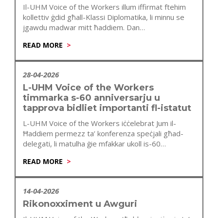
Il-UHM Voice of the Workers illum iffirmat ftehim
kollettiv ġdid għall-Klassi Diplomatika, li minnu se
jgawdu madwar mitt ħaddiem. Dan…
READ MORE
28-04-2026
L-UHM Voice of the Workers
timmarka s-60 anniversarju u
tapprova bidliet importanti fl-istatut
L-UHM Voice of the Workers iċċelebrat Jum il-
Ħaddiem permezz ta’ konferenza speċjali għad-
delegati, li matulha ġie mfakkar ukoll is-60
anniversarju…
READ MORE
14-04-2026
Rikonoxximent u Awguri