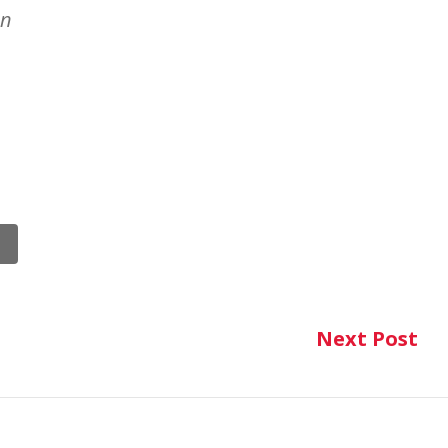
on
Next Post
Ne