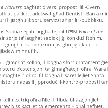
the Workers
bagħtet diversi proposti lill-Gvern
ġi offrut pakkett adekwat għad-Dentisti. Barra mi
ri li jistgħu jkopru servizzi aħjar lill-pubbliku.
u tas-Saħħa sejjaħ laqgħa fejn il-UĦM
Voice of the
sir serje ta’ laqgħat sabiex jiġi konkluż ftehim.
itt ġimgħat sabiex ikunu jistgħu jiġu kontro
i jibdew minnufih.
il-ġimgħat kollha, il-laqgħa sfortunatament ġie
teru b’estensjoni ta’ ġimagħatejn oħra. Wara l
magħtejn oħra, fil-laqgħa li saret lejliet Santa
nisteru naqas li jipproduċi l-kontro-proposti ta
kellhiex triq oħra ħlief li tibda bl-azzjonijiet
jaraw biss każijiet ta’ emerġenza – bħal nefħiet,