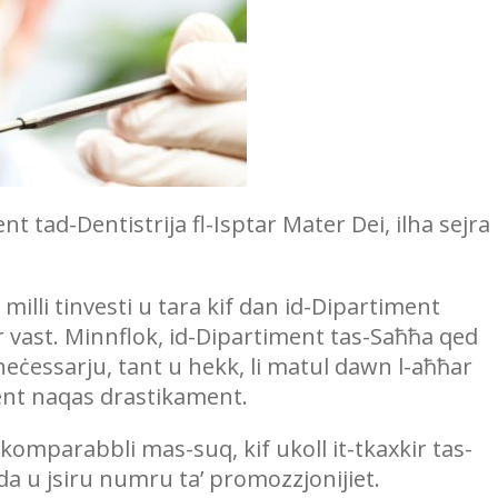
t tad-Dentistrija fl-Isptar Mater Dei, ilha sejra
illi tinvesti u tara kif dan id-Dipartiment
ktar vast. Minnflok, id-Dipartiment tas-Saħħa qed
neċessarju, tant u hekk, li matul dawn l-aħħar
ment naqas drastikament.
 komparabbli mas-suq, kif ukoll it-tkaxkir tas-
da u jsiru numru ta’ promozzjonijiet.