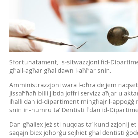
Sfortunatament, is-sitwazzjoni fid-Dipartimen
għall-agħar għal dawn l-aħħar snin.
Amministrazzjoni wara l-oħra dejjem naqset m
jissaħħaħ billi jibda joffri servizz aħjar u a
iħalli dan id-dipartiment mingħajr l-appoġġ 
snin in-numru ta’ Dentisti f’dan id-Diparti
Dan għaliex jeżisti nuqqas ta’ kundizzjonijiet
saqajn biex joħorġu sejħiet għal dentisti ġod