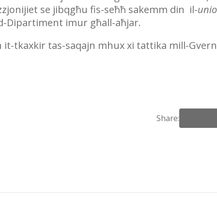
azzjonijiet se jibqgħu fis-seħħ sakemm din il-
uni
 d-Dipartiment imur għall-aħjar.
 it-tkaxkir tas-saqajn mhux xi tattika mill-Gvern
Share: