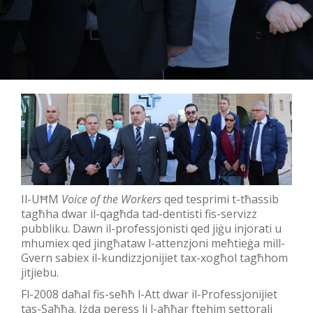
Il-UĦM
Voice of the Workers
qed tesprimi t-tħassib
tagħha dwar il-qagħda tad-dentisti fis-servizz
pubbliku. Dawn il-professjonisti qed jiġu injorati u
mhumiex qed jingħataw l-attenzjoni meħtieġa mill-
Gvern sabiex il-kundizzjonijiet tax-xogħol tagħhom
jitjiebu.
Fl-2008 daħal fis-seħħ l-Att dwar il-Professjonijiet
tas-Saħħa. Iżda peress li l-aħħar ftehim settorali