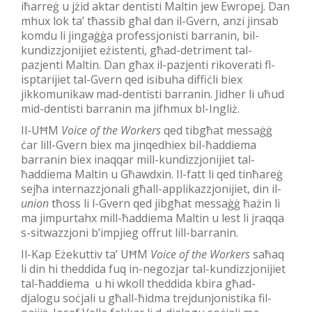
iħarreġ u jżid aktar dentisti Maltin jew Ewropej. Dan
mhux lok ta’ tħassib għal dan il-Gvern, anzi jinsab
komdu li jingaġġa professjonisti barranin, bil-
kundizzjonijiet eżistenti, għad-detriment tal-
pazjenti Maltin. Dan għax il-pazjenti rikoverati fl-
isptarijiet tal-Gvern qed isibuha diffiċli biex
jikkomunikaw mad-dentisti barranin. Jidher li uħud
mid-dentisti barranin ma jifhmux bl-Ingliż.
Il-UĦM
Voice of the Workers
qed tibgħat messaġġ
ċar lill-Gvern biex ma jinqedhiex bil-ħaddiema
barranin biex inaqqar mill-kundizzjonijiet tal-
ħaddiema Maltin u Għawdxin. Il-fatt li qed tinħareġ
sejħa internazzjonali għall-applikazzjonijiet, din il-
union
tħoss li l-Gvern qed jibgħat messaġġ ħażin li
ma jimpurtahx mill-ħaddiema Maltin u lest li jraqqa
s-sitwazzjoni b’impjieg offrut lill-barranin.
Il-Kap Eżekuttiv ta’ UĦM
Voice of the Workers
saħaq
li din hi theddida fuq in-negozjar tal-kundizzjonijiet
tal-ħaddiema u hi wkoll theddida kbira għad-
djalogu soċjali u għall-ħidma trejdunjonistika fil-