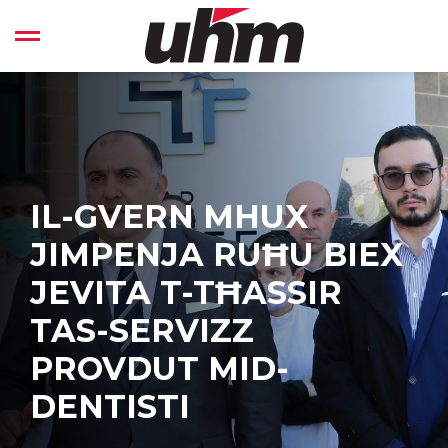
Skip
to
Open left Panel
content
-
IL-GVERN MHUX
JIMPENJA RUĦU BIEX
JEVITA T-TĦASSIR
TAS-SERVIZZ
PROVDUT MID-
DENTISTI