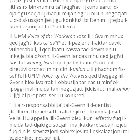
pajjiż. Josef Vella fakkar li d-djalogu soċjali ma
jitfissirx bin-numru ta’ laqgħat li jkunu saru; id-
djalogu soċjali jilħaq il-milja tiegħu billi n-negozjati
u d-diskussjonijiet jiġu konklużi bi ftehim li jtejbu l-
kundizzjonijiet tal-ħaddiema.
Il-UĦM
Voice of the Workers
tħoss li l-Gvern mhux
qed jagħti kas ta’ saħħet il-pazjent, l-aktar dawk
vulnerabbli, li qed ibatu kawża tad-dewmien u
inkejja bla bżonn. Il-Gvern lanqas mhu qed jagħti
kas tal-
waiting lists
li qed jiżdiedu minħabba d-
direttivi ordnati minn din il-
union
u li għadhom fis-
seħħ. Il-UĦM
Voice of the Workers
qed tħeġġeġ lill-
Gvern biex iwarrab l-ebbusija tar-ras u minflok
ipoġġi mal-mejda tan-negozjati, jiddiskuti mal-
union
u jiġi bi proposti serji u konkreti.
“Hija r-responsabbilta’ tal-Gvern li d-dentisti
jkollhom ftehim settorali dinjituż”, kompla Josef
Vella. Hu appella lill-Gvern biex ikun effettiv fuq il-
mejda tad-djalogu soċjali, ma jkaxkarx saqajh iżjed
fuq din is-sitwazzjoni sabiex jevita l-eskalazzjoni tal-
azzjonijiet industrijali.