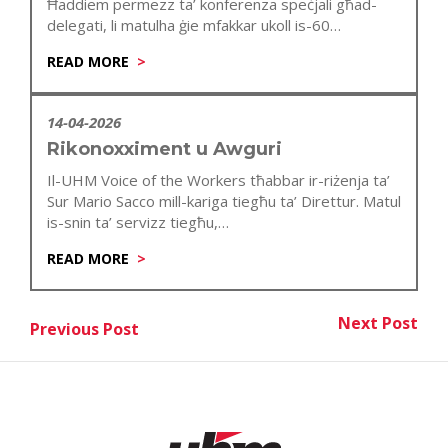
Ħaddiem permezz ta’ konferenza speċjali għad-
delegati, li matulha ġie mfakkar ukoll is-60
anniversarju…
READ MORE
14-04-2026
Rikonoxximent u Awguri
Il-UHM Voice of the Workers tħabbar ir-riżenja ta’
Sur Mario Sacco mill-kariga tiegħu ta’ Direttur. Matul
is-snin ta’ servizz tiegħu,…
READ MORE
Post
Next Post
Previous Post
Nex
Previous Post
navigation