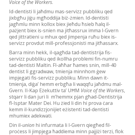
Voice of the Workers
.
Id-dentisti li jaħdmu mas-servizz pubbliku qed
jixbgħu jiġu mgħoddija biż-żmien. Id-dentisti
jagħmlu minn kollox biex jieħdu ħsieb ħalq il-
pażjent biex is-snien ma jitħassrux imma l-Gvern
qed jittratieni u mhux qed jimpenja ruħu biex is-
servizz provdut mill-professjonisti ma jitħassarx.
Barra minn hekk, il-qagħda tad-dentistrija fis-
servizz pubbliku qed ikollha problemi fin-numru
tad-dentisti Maltin. Fl-aħħar ħames snin, mill-40
dentist li ggradwaw, tmienja minnhom ġew
impjegati fis-servizz pubbliku. Minn dawn it-
tmienja, diġa’ hemm erbgħa li waqqfu jaħdmu mal-
Gvern. Il-Kap Eżekuttiv ta’ UĦM
Voice of the Workers
,
stqarr li dan juri li m’hemmx pjan għad-Dentistrija
fl-Isptar Mater Dei. Hu żied li din hi prova ċara
kemm il-kundizzjonijiet eżistenti tad-dentisti
mhumiex adekwati.
Din il-
union
hi infurmata li l-Gvern qiegħed fil-
proċess li jimpjega ħaddiema minn pajjiżi terzi, flok