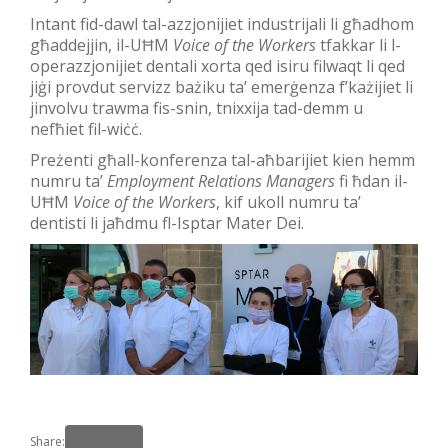
Intant fid-dawl tal-azzjonijiet industrijali li għadhom
għaddejjin, il-UĦM
Voice of the Workers
tfakkar li l-
operazzjonijiet dentali xorta qed isiru filwaqt li qed
jiġi provdut servizz bażiku ta’ emerġenza f’każijiet li
jinvolvu trawma fis-snin, tnixxija tad-demm u
nefħiet fil-wiċċ.
Preżenti għall-konferenza tal-aħbarijiet kien hemm
numru ta’
Employment Relations Managers
fi ħdan il-
UĦM
Voice of the Workers
, kif ukoll numru ta’
dentisti li jaħdmu fl-Isptar Mater Dei.
Share: