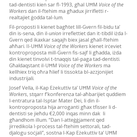
tad-dentisti kien sar fl-1993, għal UĦM
Voice of the
Workers
dan il-ftehim ma għadux jirrifletti r-
realtajiet ġodda tal-lum.
Fil-proposti li kienet bagħtet lill-Gvern fil-bidu ta’
din is-sena, din il-
union
irreflettiet dan it-tibdil iżda l-
Gvern qed ikaxkar saqajh biex jasal għall-ftehim
aħħari. Il-UĦM
Voice of the Workers
kienet irċeviet
kontroproposta mill-Gvern fis-sajf li għadda, iżda
din kienet tinvolvi t-tnaqqis tal-paga tad-dentisti.
Għaldaqstant il-UĦM
Voice of the Workers
ma
kellhiex triq oħra ħlief li tissokta bl-azzjonijiet
industrijali.
Josef Vella, il-Kap Eżekuttiv ta’ UĦM
Voice of the
Workers
, stqarr f’konferenza tal-aħbarijiet quddiem
l-entratura tal-Isptar Mater Dei, li din il-
kontroproposta hija arroganti għax tfisser li d-
dentisti se jieħdu €2,000 inqas minn dak li
għandhom illum. “Dan l-atteġġjament qed
jirredikola l-proċess tal-ftehim settorali, tad-
djalogu soċjali”, sostna l-Kap Eżekuttiv ta’ UĦM