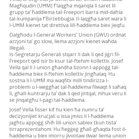
Magħqudin (UĦM) f’laqgħa mqanqla li saret lil
grupp ta’ ħaddiema tal-Freeport barra mid-daħla
tal-kumpanija f’Birżebbuġia. Il-laqgħa saret wara li
l-UĦM kienet tat direttiva lill-ħaddiema biex jieqfu.
Dalgħodu l-General Workers’ Union (GWU) ordnat
azzjoni ta’ go slow, liema azzjoni kienet waħda
illegali.
Is-Segretarju Ġenerali stqarr li dak li qed jiġri fil-
Freeport qed isir bi ksur tal-ftehim kollettiv. Josef
Vella qal li l-union għandha bżonn l-appoġġ tal-
ħaddiema biex il-ftehim kollettiv jingħalaq. Hu
sostna li l-UĦM ma waqfitx milli tindirizza l-
problemi u l-weġgħat tal-ħaddiema filwaqt li saħaq
li, għall-kuntrarju ta’ dak li qed jintqal, mhux veru li
se jinqatgħu l-pagi tal-ħaddiema.
Josef Vella fisser kif hu kien ħa numru ta’
deċiżjonijiet kruċjali u issa jmiss li l-ħaddiema
jagħtu appoġġ sħiħ lill-union sabiex tkun tista’
tirrapreżentahom. Hu ħeġġeġ għall-għaqda fost il-
ħaddiema u biex imorru jivvotaw dwar liema union