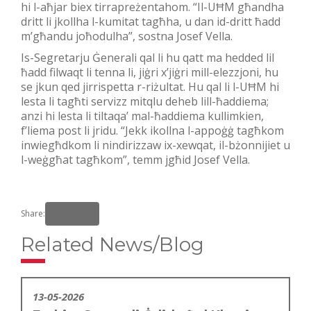
hi l-aħjar biex tirrapreżentahom. “Il-UĦM għandha
dritt li jkollha l-kumitat tagħha, u dan id-dritt ħadd
m’għandu joħodulha”, sostna Josef Vella.
Is-Segretarju Ġenerali qal li hu qatt ma hedded lil
ħadd filwaqt li tenna li, jiġri x’jiġri mill-elezzjoni, hu
se jkun qed jirrispetta r-riżultat. Hu qal li l-UĦM hi
lesta li tagħti servizz mitqlu deheb lill-ħaddiema;
anzi hi lesta li tiltaqa’ mal-ħaddiema kullimkien,
f’liema post li jridu. “Jekk ikollna l-appoġġ tagħkom
inwiegħdkom li nindirizzaw ix-xewqat, il-bżonnijiet u
l-weġgħat tagħkom”, temm jgħid Josef Vella.
Share:
Related News/Blog
13-05-2026