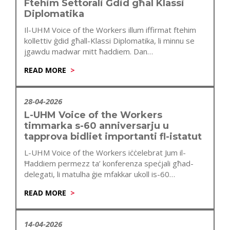
Ftehim Settorali Ġdid għal Klassi
Diplomatika
Il-UHM Voice of the Workers illum iffirmat ftehim
kollettiv ġdid għall-Klassi Diplomatika, li minnu se
jgawdu madwar mitt ħaddiem. Dan…
READ MORE
28-04-2026
L-UHM Voice of the Workers
timmarka s-60 anniversarju u
tapprova bidliet importanti fl-istatut
L-UHM Voice of the Workers iċċelebrat Jum il-
Ħaddiem permezz ta’ konferenza speċjali għad-
delegati, li matulha ġie mfakkar ukoll is-60
anniversarju…
READ MORE
14-04-2026