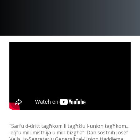
“Sarfu d-dritt tagħkom li tagħżlu l-union tagħkom…
ieqfu mill-mistħija u mill-biżgħa”. Dan sostnih Josef
Vella, is-Segretarju Ġenerali tal-Union Ħaddiema