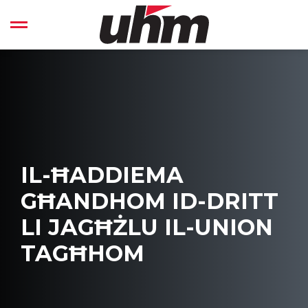
Skip
to
Open left Panel
content
-
IL-ĦADDIEMA
GĦANDHOM ID-DRITT
LI JAGĦŻLU IL-UNION
TAGĦHOM