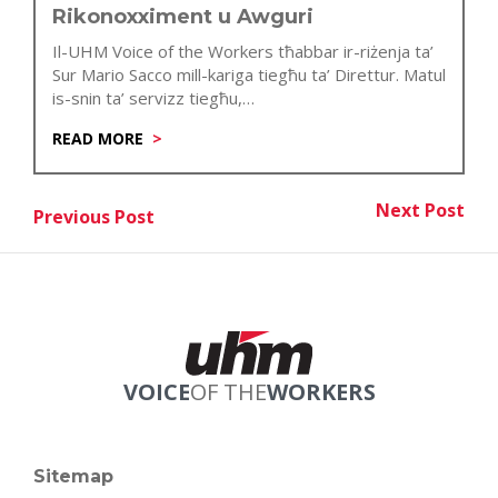
Rikonoxximent u Awguri
Il-UHM Voice of the Workers tħabbar ir-riżenja ta’
Sur Mario Sacco mill-kariga tiegħu ta’ Direttur. Matul
is-snin ta’ servizz tiegħu,…
READ MORE
Post
Next Post
Previous Post
Nex
Previous Post
navigation
VOICE
OF THE
WORKERS
Sitemap