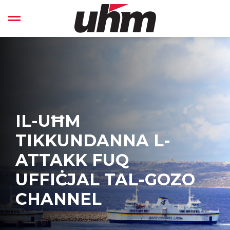
Skip
to
Open left Panel
content
-
IL-UĦM
TIKKUNDANNA L-
ATTAKK FUQ
UFFIĊJAL TAL-GOZO
CHANNEL