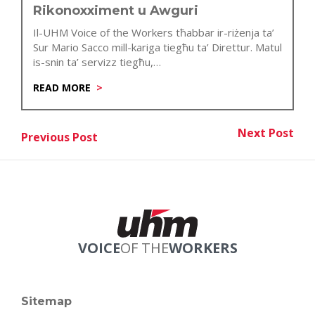
Rikonoxximent u Awguri
Il-UHM Voice of the Workers tħabbar ir-riżenja ta’
Sur Mario Sacco mill-kariga tiegħu ta’ Direttur. Matul
is-snin ta’ servizz tiegħu,…
READ MORE
Post
Next Post
Previous Post
Nex
Previous Post
navigation
VOICE
OF THE
WORKERS
Sitemap