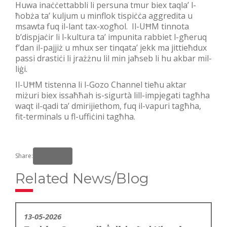
Huwa inaċċettabbli li persuna tmur biex taqla’ l-
ħobża ta’ kuljum u minflok tispiċċa aggredita u
msawta fuq il-lant tax-xogħol. Il-UĦM tinnota
b’dispjaċir li l-kultura ta’ impunita rabbiet l-għeruq
f’dan il-pajjiż u mhux ser tinqata’ jekk ma jittieħdux
passi drastiċi li jrażżnu lil min jaħseb li hu akbar mil-
liġi.
Il-UĦM tistenna li l-Gozo Channel tieħu aktar
miżuri biex issaħħah is-sigurtà lill-impjegati tagħha
waqt il-qadi ta’ dmirijiethom, fuq il-vapuri tagħha,
fit-terminals u fl-uffiċini tagħha.
Share:
Related News/Blog
13-05-2026