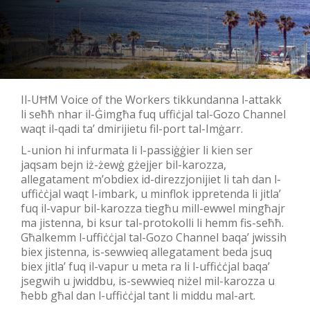
Il-UĦM Voice of the Workers tikkundanna l-attakk
li seħħ nhar il-Ġimgħa fuq uffiċjal tal-Gozo Channel
waqt il-qadi ta’ dmirijietu fil-port tal-Imġarr.
L-union hi infurmata li l-passiġġier li kien ser
jaqsam bejn iż-żewġ gżejjer bil-karozza,
allegatament m’obdiex id-direzzjonijiet li tah dan l-
uffiċċjal waqt l-imbark, u minflok ippretenda li jitla’
fuq il-vapur bil-karozza tiegħu mill-ewwel mingħajr
ma jistenna, bi ksur tal-protokolli li hemm fis-seħħ.
Għalkemm l-uffiċċjal tal-Gozo Channel baqa’ jwissih
biex jistenna, is-sewwieq allegatament beda jsuq
biex jitla’ fuq il-vapur u meta ra li l-uffiċċjal baqa’
jsegwih u jwiddbu, is-sewwieq niżel mil-karozza u
ħebb għal dan l-uffiċċjal tant li middu mal-art.