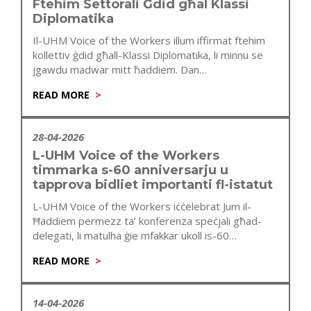
Ftehim Settorali Ġdid għal Klassi
Diplomatika
Il-UHM Voice of the Workers illum iffirmat ftehim
kollettiv ġdid għall-Klassi Diplomatika, li minnu se
jgawdu madwar mitt ħaddiem. Dan…
READ MORE
28-04-2026
L-UHM Voice of the Workers
timmarka s-60 anniversarju u
tapprova bidliet importanti fl-istatut
L-UHM Voice of the Workers iċċelebrat Jum il-
Ħaddiem permezz ta’ konferenza speċjali għad-
delegati, li matulha ġie mfakkar ukoll is-60
anniversarju…
READ MORE
14-04-2026