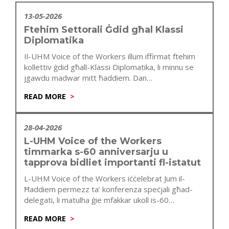
13-05-2026
Ftehim Settorali Ġdid għal Klassi
Diplomatika
Il-UHM Voice of the Workers illum iffirmat ftehim
kollettiv ġdid għall-Klassi Diplomatika, li minnu se
jgawdu madwar mitt ħaddiem. Dan…
READ MORE
28-04-2026
L-UHM Voice of the Workers
timmarka s-60 anniversarju u
tapprova bidliet importanti fl-istatut
L-UHM Voice of the Workers iċċelebrat Jum il-
Ħaddiem permezz ta’ konferenza speċjali għad-
delegati, li matulha ġie mfakkar ukoll is-60
anniversarju…
READ MORE