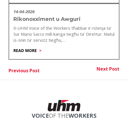
14-04-2026
Rikonoxximent u Awguri
Il-UHM Voice of the Workers tħabbar ir-riżenja ta’
Sur Mario Sacco mill-kariga tiegħu ta’ Direttur. Matul
is-snin ta’ servizz tiegħu,…
READ MORE
Post
Next Post
Previous Post
Nex
Previous Post
navigation
VOICE
OF THE
WORKERS