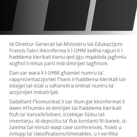
Id-Direttur Ġenerali tal-Ministeru tal-Edukazzjoni
Francis Fabri ikkonferma li l-UĦM kellha raġun li l-
ħaddiema klerikali kienu qed jiġu mqabbda jagħmlu
xogħol li mhux parti mid-dmirijiet tagħhom.
Dan sar wara li l-UĦM għamlet numru ta’
rappreżentazzjoniet f’isem il-ħaddiema klerikali tal-
iskejjel tal-istat u saħansitra ordnat numru ta’
azzjonijiet industrijali.
Sadattant f’komunikat li sar illum ġie kkonfermat li
dawn m’humiex id-dmirijiet tal-ħaddiema klerikali:
ftuħ ta’ kanċelli/bibien, iċċekkjar fiżiku tal-
inventarju, id-depożitu ta’ flus kontanti fil-banek, iż-
żamma tal-minuti waqt case conferences, ħsieb u
żvilupp ta’ classifications/timetables, u l-verifika