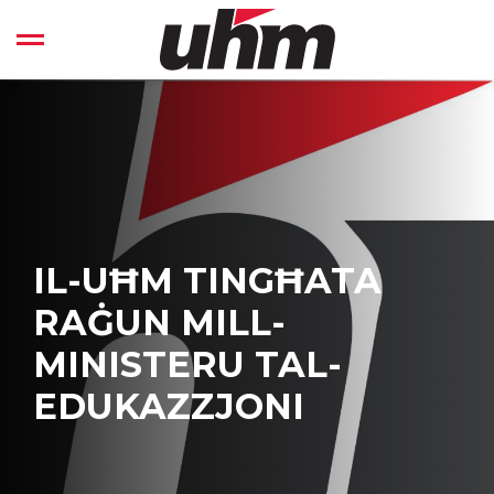
Skip
to
Open left Panel
content
-
IL-UĦM TINGĦATA
RAĠUN MILL-
MINISTERU TAL-
EDUKAZZJONI