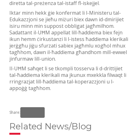
diretta tal-preżenza tal-istaff fl-iskejjel.
Iktar minn hekk ġie konfermat li l-Ministeru tal-
Edukazzjoni se jieħu miżuri biex dawn id-dmirijiet
isiru minn min suppost obbligat jagħmilhom.
Sadattant il-UĦM appellat lill-ħaddiema biex fejn
ikun hemm ċirkustanzi li l-istess ħaddiema klerikali
jerġgħu jiġu sfurzati sabiex jagħmlu xogħol mhux
tagħhom, dawn il-ħaddiema għandhom mill-ewwel
jinfurmaw lill-union.
Il-UĦM saħqet li se tkompli tosserva li d-drittijiet
tal-ħaddiema klerikali ma jkunux mxekkla filwaqt li
rringrazjat lill-ħaddiema tal-koperazzjoni u l-
appoġġ tagħhom.
Share:
Related News/Blog