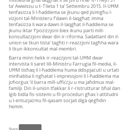
ta’ Awwissu u t-Tlieta 1 ta’ Settembru 2015. Il-UĦM
tenfasizza li l-ħaddiema se jkunu qed jisimgħu l-
viżjoni tal-Ministeru f’dawn il-laqgħat; imma
tenfasizza li wara dawn il-laqgħat il-ħaddiema se
jkunu iktar f’pożizzjoni biex ikunu parti mill-
konsultazzjoni dwar din ir-riforma. Sadattant din il-
union se tkun tista’ tagħti r-reazzjoni tagħha wara
li tkun ikkonsultat mal-membri.
Barra minn hekk ir-reazzjoni tal-UĦM dwar
intervista li saret lill-Ministru Farrugia fil-media, il-
UĦM tisħaq li l-ħaddiema huma ddispjaċuti u urtati
minħabba li ngħatat l-impressjoni li l-ħaddiema ma
joħorġux ‘il barra mill-uffiċċju u ma jaħdmux mal-
familji. Din il-union tfakkar li r-ristrutturar bħal dan
iġib bidla fis-sistemi u fil-proċeduri għax l-attitudni
u l-entużjażmu fil-qasam soċjali diġà qegħdin
hemm.
Share: