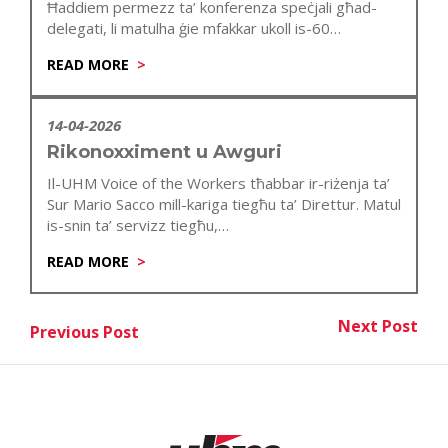
Ħaddiem permezz ta’ konferenza speċjali għad-
delegati, li matulha ġie mfakkar ukoll is-60
anniversarju…
READ MORE
14-04-2026
Rikonoxximent u Awguri
Il-UHM Voice of the Workers tħabbar ir-riżenja ta’
Sur Mario Sacco mill-kariga tiegħu ta’ Direttur. Matul
is-snin ta’ servizz tiegħu,…
READ MORE
Post
Next Post
Previous Post
Nex
Previous Post
navigation