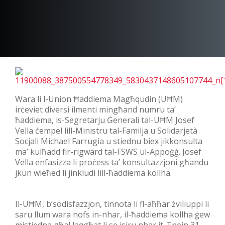
Wara li l-Union Ħaddiema Magħqudin (UĦM)
irċeviet diversi ilmenti mingħand numru ta’
ħaddiema, is-Segretarju Ġenerali tal-UĦM Josef
Vella ċempel lill-Ministru tal-Familja u Solidarjetà
Socjali Michael Farrugia u stiednu biex jikkonsulta
ma’ kulħadd fir-rigward tal-FSWS ul-Appoġġ. Josef
Vella enfasizza li proċess ta’ konsultazzjoni għandu
jkun wieħed li jinkludi lill-ħaddiema kollha.
Il-UĦM, b’sodisfazzjon, tinnota li fl-aħħar żviliu
ppi li
saru llum wara nofs in-nhar, il-ħaddiema kollha ġew
mistiedna għal laqgħat li se jsiru nhar it-Tnejn 31