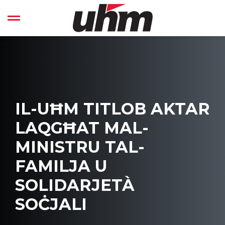
Skip
to
Open left Panel
content
-
IL-UĦM TITLOB AKTAR
LAQGĦAT MAL-
MINISTRU TAL-
FAMILJA U
SOLIDARJETÀ
SOĊJALI