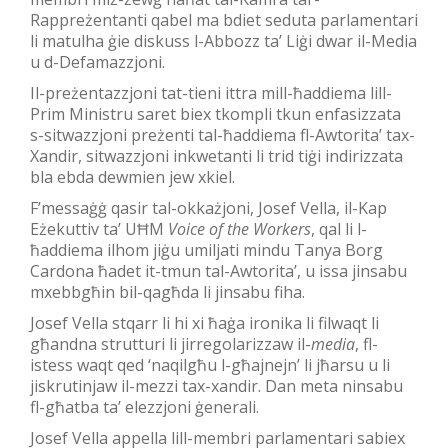
Rappreżentanti qabel ma bdiet seduta parlamentari
li matulha ġie diskuss l-Abbozz ta’ Liġi dwar il-Media
u d-Defamazzjoni.
Il-preżentazzjoni tat-tieni ittra mill-ħaddiema lill-
Prim Ministru saret biex tkompli tkun enfasizzata
s-sitwazzjoni preżenti tal-ħaddiema fl-Awtorita’ tax-
Xandir, sitwazzjoni inkwetanti li trid tiġi indirizzata
bla ebda dewmien jew xkiel.
F’messaġġ qasir tal-okkażjoni, Josef Vella, il-Kap
Eżekuttiv ta’ UĦM
Voice of the Workers
, qal li l-
ħaddiema ilhom jiġu umiljati mindu Tanya Borg
Cardona ħadet it-tmun tal-Awtorita’, u issa jinsabu
mxebbgħin bil-qagħda li jinsabu fiha.
Josef Vella stqarr li hi xi ħaġa ironika li filwaqt li
għandna strutturi li jirregolarizzaw il-
media
, fl-
istess waqt qed ‘naqilgħu l-għajnejn’ li jħarsu u li
jiskrutinjaw il-mezzi tax-xandir. Dan meta ninsabu
fl-għatba ta’ elezzjoni ġenerali.
Josef Vella appella lill-membri parlamentari sabiex