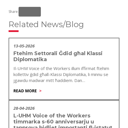
Share:
Related News/Blog
13-05-2026
Ftehim Settorali Ġdid għal Klassi
Diplomatika
Il-UHM Voice of the Workers illum iffirmat ftehim
kollettiv ġdid għall-Klassi Diplomatika, li minnu se
jgawdu madwar mitt ħaddiem. Dan…
READ MORE
28-04-2026
L-UHM Voice of the Workers
timmarka s-60 anniversarju u
tapprova bidliet importanti fl-istatut