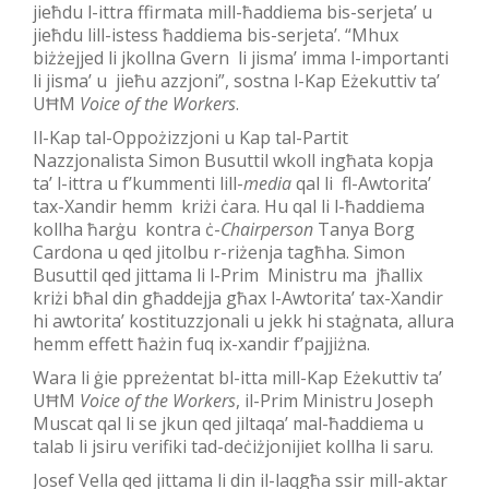
jieħdu l-ittra ffirmata mill-ħaddiema bis-serjeta’ u
jieħdu lill-istess ħaddiema bis-serjeta’. “Mhux
biżżejjed li jkollna Gvern li jisma’ imma l-importanti
li jisma’ u jieħu azzjoni”, sostna l-Kap Eżekuttiv ta’
UĦM
Voice of the Workers
.
Il-Kap tal-Oppożizzjoni u Kap tal-Partit
Nazzjonalista Simon Busuttil wkoll ingħata kopja
ta’ l-ittra u f’kummenti lill-
media
qal li fl-Awtorita’
tax-Xandir hemm kriżi ċara. Hu qal li l-ħaddiema
kollha ħarġu kontra ċ-
Chairperson
Tanya Borg
Cardona u qed jitolbu r-riżenja tagħha. Simon
Busuttil qed jittama li l-Prim Ministru ma jħallix
kriżi bħal din għaddejja għax l-Awtorita’ tax-Xandir
hi awtorita’ kostituzzjonali u jekk hi staġnata, allura
hemm effett ħażin fuq ix-xandir f’pajjiżna.
Wara li ġie ppreżentat bl-itta mill-Kap Eżekuttiv ta’
UĦM
Voice of the Workers
, il-Prim Ministru Joseph
Muscat qal li se jkun qed jiltaqa’ mal-ħaddiema u
talab li jsiru verifiki tad-deċiżjonijiet kollha li saru.
Josef Vella qed jittama li din il-laqgħa ssir mill-aktar