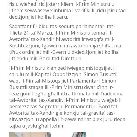
fis u wieħed irid jixtarr kliem il-Prim Ministru u
jifhem sewwasew x’inhuma l-verifiki li jridu jsiru tad-
deċiżjonijiet kollha li saru.
Sadattant fil-bidu tas-seduta parlamentari tat-
Tlieta 21 ta’ Marzu, il-Prim Ministru tenna li l-
Awtorita’ tax-Xandir hi awtorità imwaqqfa mill-
Kostituzzjoni, tgawdi minn awtonomija sħiħa, ma
tiħux ordnijiet mill-Gvern u d-deċiżjonijiet kollha
jittieħdu mill-Bord tad-Diretturi.
Il-Prim Ministru kien qed iwieġeb mistoqsijiet li
sarulu mill-Kap tal-Oppożizzjoni Simon Busuttil
waqt il-ħin tal-Mistoqsijiet Parlamentari. Simon
Busuttil staqsa lill-Prim Ministru dwar x’inhi r-
reazzjoni tiegħu għall-ittra ffirmata mill-ħaddiema
tal-Awtorita’ tax-Xandir. Il-Prim Ministru wieġeb li
permezz tas-Segretarju Permanenti, il-Bord tal-
Awtorita’ tax-Xandir ġie konxju tal-gravita’ tas-
sitwazzjoni u appella liż-żewġ naħat biex juru rieda
tajba u jaslu għal ftehim.