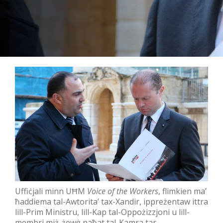
Uffiċjali minn UĦM
Voice of the Workers
, flimkien ma’
ħaddiema tal-Awtorita’ tax-Xandir, ippreżentaw ittra
lill-Prim Ministru, lill-Kap tal-Oppożizzjoni u lill-
membri miż-żewġ naħat tal-Kamra tar-