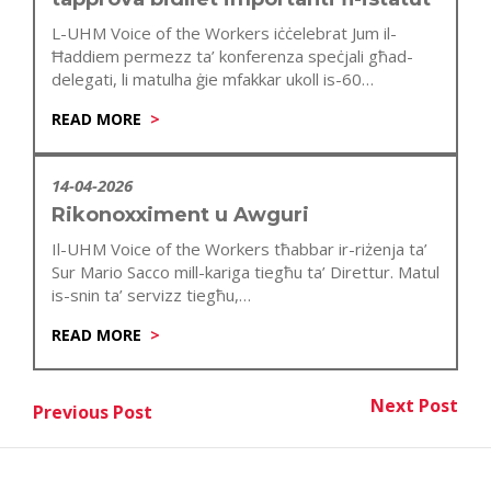
L-UHM Voice of the Workers iċċelebrat Jum il-
Ħaddiem permezz ta’ konferenza speċjali għad-
delegati, li matulha ġie mfakkar ukoll is-60
anniversarju…
READ MORE
14-04-2026
Rikonoxximent u Awguri
Il-UHM Voice of the Workers tħabbar ir-riżenja ta’
Sur Mario Sacco mill-kariga tiegħu ta’ Direttur. Matul
is-snin ta’ servizz tiegħu,…
READ MORE
Post
Next Post
Previous Post
Nex
Previous Post
navigation