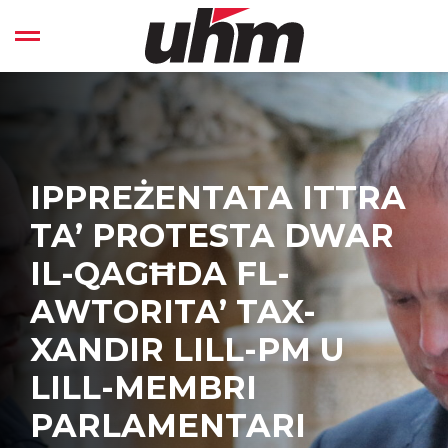
Skip
to
Open left Panel
content
-
IPPREŻENTATA ITTRA
TA’ PROTESTA DWAR
IL-QAGĦDA FL-
AWTORITA’ TAX-
XANDIR LILL-PM U
LILL-MEMBRI
PARLAMENTARI