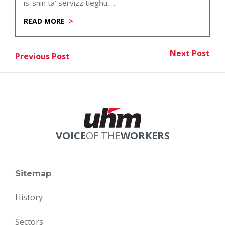
is-snin ta’ servizz tiegħu,…
READ MORE
Post
Next Post
Previous Post
Nex
Previous Post
navigation
VOICE
OF THE
WORKERS
Sitemap
History
Sectors