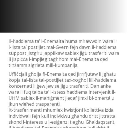
Il-ħaddiema ta’ l-Enemalta huma mħawwdin wara li
l-lista ta’ postijiet mal-Gvern fejn dawn il-ħaddiema
suppost jistgħu japplikaw sabiex jiġu trasferiti wara
li jispiċċa l-impjieg tagħhom mal-Enemalta qed
tinżamm sigrieta mill-kumpanija.
Uffiċċjali għolja fl-Enemalta qed jirrifjutaw li jgħatu
kopja tal-lista tal-postijiet tax-xogħol lill-ħaddiema
konċernati li ġew jew se jiġu trasferiti. Dan anke
wara li fuq talba ta’ l-istess ħaddiema intervjenit il-
UĦM sabiex il-maniġment jieqaf jimxi bl-omertá u
jkun wieħed trasparenti.
It-trasferimenti mhumiex kwistjoni kollettiva iżda
individwali fejn kull individwu għandu dritt jittratta
skond l-interess u l-esiġenzi tiegħu. Għaldaqstant,
il-ħaddiema tal-Enemalta għandhom kull dritt li