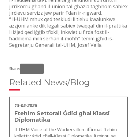
jirrikorru għand il-union tal-għazla tagħhom sabiex
jirċievu servizz jew parir f’dan ir-rigward.
“ Il-UHM mhux qed teskludi li tieħu kwalunkwe
azzjoni anke dik legali sabiex twaqqaf din il-prattika
li iżjed qed iġġib tfixkil, inkwiet u firda fost il-
ħaddiema milli serħan il-moħħ” temm jgħid is-
Segretarju Ġenerali tal-UĦM, Josef Vella.
Share:
Related News/Blog
13-05-2026
Ftehim Settorali Ġdid għal Klassi
Diplomatika
Il-UHM Voice of the Workers illum iffirmat ftehim
kollettiv ġdid għall-Klassi Diplomatika, li minnu se