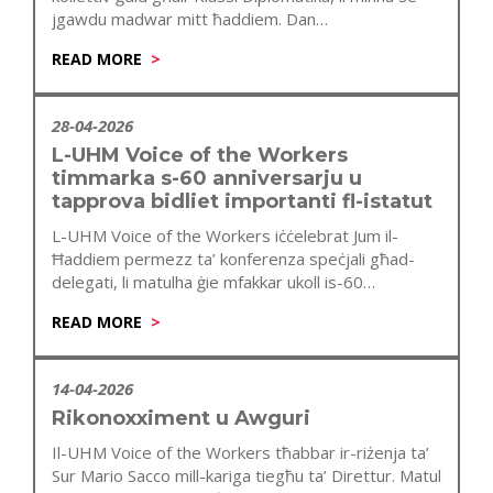
jgawdu madwar mitt ħaddiem. Dan…
READ MORE
28-04-2026
L-UHM Voice of the Workers
timmarka s-60 anniversarju u
tapprova bidliet importanti fl-istatut
L-UHM Voice of the Workers iċċelebrat Jum il-
Ħaddiem permezz ta’ konferenza speċjali għad-
delegati, li matulha ġie mfakkar ukoll is-60
anniversarju…
READ MORE
14-04-2026
Rikonoxximent u Awguri
Il-UHM Voice of the Workers tħabbar ir-riżenja ta’
Sur Mario Sacco mill-kariga tiegħu ta’ Direttur. Matul