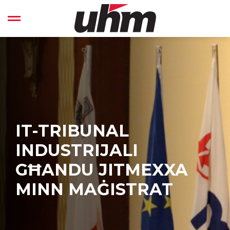
Skip
to
Open left Panel
content
-
IT-TRIBUNAL
INDUSTRIJALI
GĦANDU JITMEXXA
MINN MAĠISTRAT