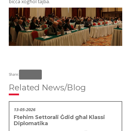
biċċa xogħol tajba.
Share:
Related News/Blog
13-05-2026
Ftehim Settorali Ġdid għal Klassi
Diplomatika