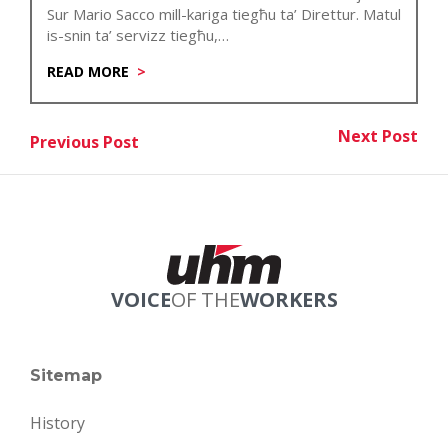
Sur Mario Sacco mill-kariga tiegħu ta’ Direttur. Matul
is-snin ta’ servizz tiegħu,…
READ MORE
Post
Next Post
Previous Post
Nex
Previous Post
navigation
VOICE
OF THE
WORKERS
Sitemap
History