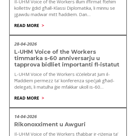
Il-UHM Voice of the Workers illum iffirmat ftehim
kollettiv ġdid għall-Klassi Diplomatika, li minnu se
jgawdu madwar mitt ħaddiem. Dan…
READ MORE
28-04-2026
L-UHM Voice of the Workers
timmarka s-60 anniversarju u
tapprova bidliet importanti fl-istatut
L-UHM Voice of the Workers iċċelebrat Jum il-
Ħaddiem permezz ta’ konferenza speċjali għad-
delegati, li matulha ġie mfakkar ukoll is-60
anniversarju…
READ MORE
14-04-2026
Rikonoxximent u Awguri
Il-UHM Voice of the Workers tħabbar ir-riżenja ta’