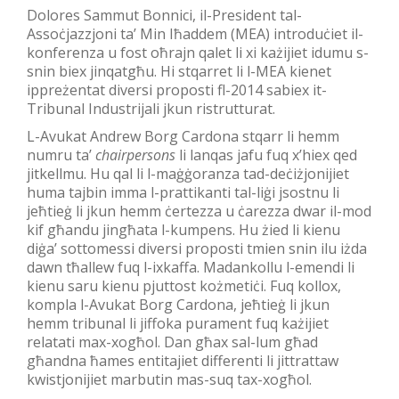
Dolores Sammut Bonnici, il-President tal-
Assoċjazzjoni ta’ Min Iħaddem (MEA) introduċiet il-
konferenza u fost oħrajn qalet li xi każijiet idumu s-
snin biex jinqatgħu. Hi stqarret li l-MEA kienet
ippreżentat diversi proposti fl-2014 sabiex it-
Tribunal Industrijali jkun ristrutturat.
L-Avukat Andrew Borg Cardona stqarr li hemm
numru ta’
chairpersons
li lanqas jafu fuq x’hiex qed
jitkellmu. Hu qal li l-maġġoranza tad-deċiżjonijiet
huma tajbin imma l-prattikanti tal-liġi jsostnu li
jeħtieġ li jkun hemm ċertezza u ċarezza dwar il-mod
kif għandu jingħata l-kumpens. Hu żied li kienu
diġa’ sottomessi diversi proposti tmien snin ilu iżda
dawn tħallew fuq l-ixkaffa. Madankollu l-emendi li
kienu saru kienu pjuttost kożmetiċi. Fuq kollox,
kompla l-Avukat Borg Cardona, jeħtieġ li jkun
hemm tribunal li jiffoka purament fuq każijiet
relatati max-xogħol. Dan għax sal-lum għad
għandna ħames entitajiet differenti li jittrattaw
kwistjonijiet marbutin mas-suq tax-xogħol.