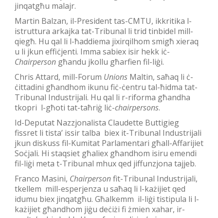
jinqatgħu malajr.
Martin Balzan, il-President tas-CMTU, ikkritika l-
istruttura arkajka tat-Tribunal li trid tinbidel mill-
qiegħ. Hu qal li l-ħaddiema jixirqilhom smigħ xieraq
u li jkun effiċjenti. Imma sabiex isir hekk iċ-
Chairperson
għandu jkollu għarfien fil-liġi.
Chris Attard, mill-Forum
Unions
Maltin, saħaq li ċ-
ċittadini għandhom ikunu fiċ-ċentru tal-ħidma tat-
Tribunal Industrijali. Hu qal li r-riforma għandha
tkopri l-għoti tat-taħriġ liċ-
chairpersons
.
Id-Deputat Nazzjonalista Claudette Buttigieg
fissret li tista’ issir talba biex it-Tribunal Industrijali
jkun diskuss fil-Kumitat Parlamentari għall-Affarijiet
Soċjali. Hi staqsiet għaliex għandhom isiru emendi
fil-liġi meta t-Tribunal mhux qed jiffunzjona tajjeb.
Franco Masini,
Chairperson
fit-Tribunal Industrijali,
tkellem mill-esperjenza u saħaq li l-każijiet qed
idumu biex jinqatgħu. Għalkemm il-liġi tistipula li l-
każijiet għandhom jiġu deċiżi fi żmien xahar, ir-