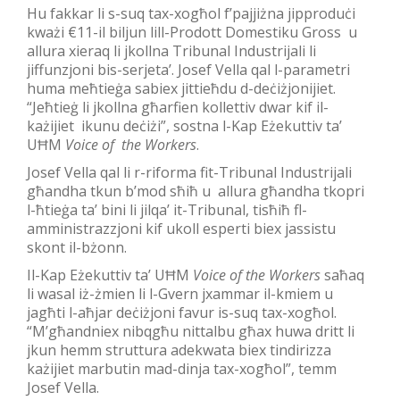
Hu fakkar li s-suq tax-xogħol f’pajjiżna jipproduċi
kważi €11-il biljun lill-Prodott Domestiku Gross u
allura xieraq li jkollna Tribunal Industrijali li
jiffunzjoni bis-serjeta’. Josef Vella qal l-parametri
huma meħtieġa sabiex jittieħdu d-deċiżjonijiet.
“Jeħtieġ li jkollna għarfien kollettiv dwar kif il-
każijiet ikunu deċiżi”, sostna l-Kap Eżekuttiv ta’
UĦM
Voice of the Workers
.
Josef Vella qal li r-riforma fit-Tribunal Industrijali
għandha tkun b’mod sħiħ u allura għandha tkopri
l-ħtieġa ta’ bini li jilqa’ it-Tribunal, tisħiħ fl-
amministrazzjoni kif ukoll esperti biex jassistu
skont il-bżonn.
Il-Kap Eżekuttiv ta’ UĦM
Voice of the Workers
saħaq
li wasal iż-żmien li l-Gvern jxammar il-kmiem u
jagħti l-aħjar deċiżjoni favur is-suq tax-xogħol.
“M’għandniex nibqgħu nittalbu għax huwa dritt li
jkun hemm struttura adekwata biex tindirizza
każijiet marbutin mad-dinja tax-xogħol”, temm
Josef Vella.