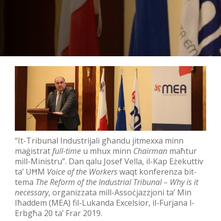
“It-Tribunal Industrijali għandu jitmexxa minn
maġistrat
full-time
u mhux minn
Chairman
maħtur
mill-Ministru”. Dan qalu Josef Vella, il-Kap Eżekuttiv
ta’ UĦM
Voice of the Workers
waqt konferenza bit-
tema
The Reform of the Industrial Tribunal – Why is it
necessary
, organizzata mill-Assoċjazzjoni ta’ Min
Iħaddem (MEA) fil-Lukanda Excelsior, il-Furjana l-
Erbgħa 20 ta’ Frar 2019.