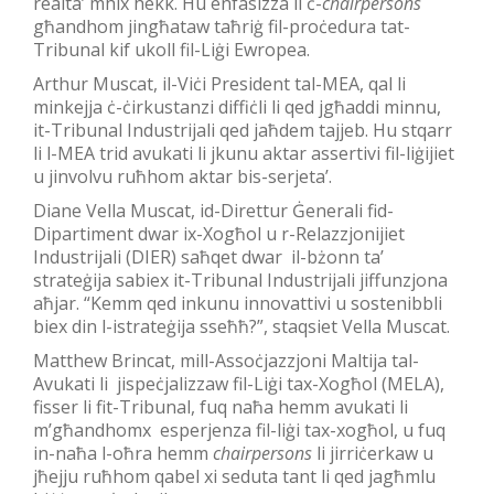
realta’ mhix hekk. Hu enfasizza li ċ-
chairpersons
għandhom jingħataw taħriġ fil-proċedura tat-
Tribunal kif ukoll fil-Liġi Ewropea.
Arthur Muscat, il-Viċi President tal-MEA, qal li
minkejja ċ-ċirkustanzi diffiċli li qed jgħaddi minnu,
it-Tribunal Industrijali qed jaħdem tajjeb. Hu stqarr
li l-MEA trid avukati li jkunu aktar assertivi fil-liġijiet
u jinvolvu ruħhom aktar bis-serjeta’.
Diane Vella Muscat, id-Direttur Ġenerali fid-
Dipartiment dwar ix-Xogħol u r-Relazzjonijiet
Industrijali (DIER) saħqet dwar il-bżonn ta’
strateġija sabiex it-Tribunal Industrijali jiffunzjona
aħjar. “Kemm qed inkunu innovattivi u sostenibbli
biex din l-istrateġija sseħħ?”, staqsiet Vella Muscat.
Matthew Brincat, mill-Assoċjazzjoni Maltija tal-
Avukati li jispeċjalizzaw fil-Liġi tax-Xogħol (MELA),
fisser li fit-Tribunal, fuq naħa hemm avukati li
m’għandhomx esperjenza fil-liġi tax-xogħol, u fuq
in-naħa l-oħra hemm
chairpersons
li jirriċerkaw u
jħejju ruħhom qabel xi seduta tant li qed jagħmlu