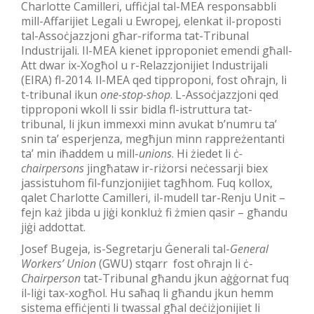
Charlotte Camilleri, uffiċjal tal-MEA responsabbli
mill-Affarijiet Legali u Ewropej, elenkat il-proposti
tal-Assoċjazzjoni għar-riforma tat-Tribunal
Industrijali. Il-MEA kienet ipproponiet emendi għall-
Att dwar ix-Xogħol u r-Relazzjonijiet Industrijali
(EIRA) fl-2014. Il-MEA qed tipproponi, fost oħrajn, li
t-tribunal ikun
one-stop-shop
. L-Assoċjazzjoni qed
tipproponi wkoll li ssir bidla fl-istruttura tat-
tribunal, li jkun immexxi minn avukat b’numru ta’
snin ta’ esperjenza, megħjun minn rappreżentanti
ta’ min iħaddem u mill-
unions
. Hi żiedet li ċ
-
chairpersons
jingħataw ir-riżorsi neċessarji biex
jassistuhom fil-funzjonijiet tagħhom. Fuq kollox,
qalet Charlotte Camilleri, il-mudell tar-Renju Unit –
fejn każ jibda u jiġi konkluż fi żmien qasir – għandu
jiġi addottat.
Josef Bugeja, is-Segretarju Ġenerali tal-
General
Workers’ Union
(GWU) stqarr fost oħrajn li ċ-
Chairperson
tat-Tribunal għandu jkun aġġornat fuq
il-liġi tax-xogħol. Hu saħaq li għandu jkun hemm
sistema effiċjenti li twassal għal deċiżjonijiet li