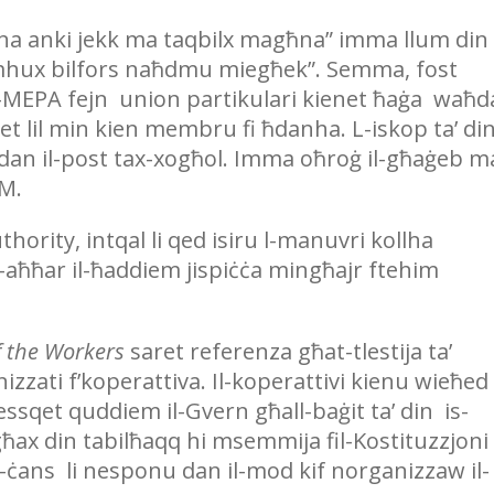
agħna anki jekk ma taqbilx magħna” imma llum din
mhux bilfors naħdmu miegħek”. Semma, fost
et il-MEPA fejn union partikulari kienet ħaġa waħd
 lil min kien membru fi ħdanha. L-iskop ta’ di
nn dan il-post tax-xogħol. Imma oħroġ il-għaġeb m
M.
ority, intqal li qed isiru l-manuvri kollha
ill-aħħar il-ħaddiem jispiċċa mingħajr ftehim
f the Workers
saret referenza għat-tlestija ta’
zati f’koperattiva. Il-koperattivi kienu wieħed
 ressqet quddiem il-Gvern għall-baġit ta’ din is-
ħax din tabilħaqq hi msemmija fil-Kostituzzjoni
 ċ-ċans li nesponu dan il-mod kif norganizzaw il-