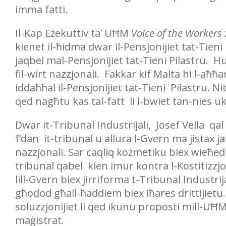
imma fatti.
Il-Kap Eżekuttiv ta’ UĦM
Voice of the Workers
kienet il-ħidma dwar il-Pensjonijiet tat-Tien
jaqbel mal-Pensjonijiet tat-Tieni Pilastru. H
fil-wirt nazzjonali. Fakkar kif Malta hi l-aħħa
iddaħħal il-Pensjonijiet tat-Tieni Pilastru. 
qed nagħtu kas tal-fatt li l-bwiet tan-nies ukol
Dwar it-Tribunal Industrijali, Josef Vella qal
f’dan it-tribunal u allura l-Gvern ma jistax ja
nazzjonali. Sar ċaqliq kożmetiku biex wieħed 
tribunal qabel kien imur kontra l-Kostitizzjoni
lill-Gvern biex jirriforma t-Tribunal Industr
għodod għall-ħaddiem biex iħares drittijietu.
soluzzjonijiet li qed ikunu proposti mill-UĦ
maġistrat.