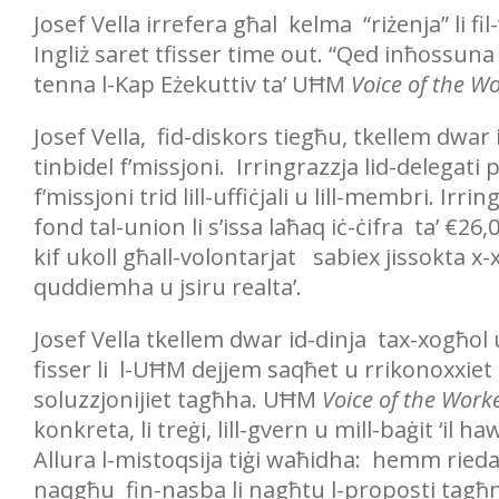
Josef Vella irrefera għal kelma “riżenja” li fi
Ingliż saret tfisser time out. “Qed inħossuna 
tenna l-Kap Eżekuttiv ta’ UĦM
Voice of the W
Josef Vella, fid-diskors tiegħu, tkellem dwar il
tinbidel f’missjoni. Irringrazzja lid-delegati
f’missjoni trid lill-uffiċjali u lill-membri. Ir
fond tal-union li s’issa laħaq iċ-ċifra ta’ €
kif ukoll għall-volontarjat sabiex jissokta x
quddiemha u jsiru realta’.
Josef Vella tkellem dwar id-dinja tax-xogħol 
fisser li l-UĦM dejjem saqħet u rrikonoxxiet 
soluzzjonijiet tagħha. UĦM
Voice of the Work
konkreta, li treġi, lill-gvern u mill-baġit ‘il 
Allura l-mistoqsija tiġi waħidha: hemm rieda
naqgħu fin-nasba li nagħtu l-proposti tagħ