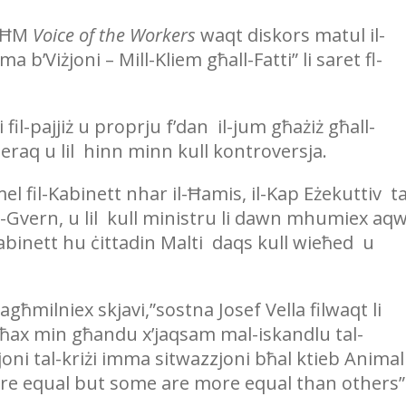
 UĦM
Voice of the Workers
waqt diskors matul il-
b’Viżjoni – Mill-Kliem għall-Fatti” li saret fl-
fil-pajjiż u proprju f’dan il-jum għażiż għall-
raq u lil hinn minn kull kontroversja.
el fil-Kabinett nhar il-Ħamis, il-Kap Eżekuttiv ta
-Gvern, u lil kull ministru li dawn mhumiex aq
abinett hu ċittadin Malti daqs kull wieħed u
ħmilniex skjavi,”sostna Josef Vella filwaqt li
 għax min għandu x’jaqsam mal-iskandlu tal-
joni tal-kriżi imma sitwazzjoni bħal ktieb Animal
are equal but some are more equal than others”