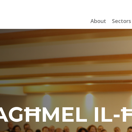
About
Sectors
AGĦMEL IL-