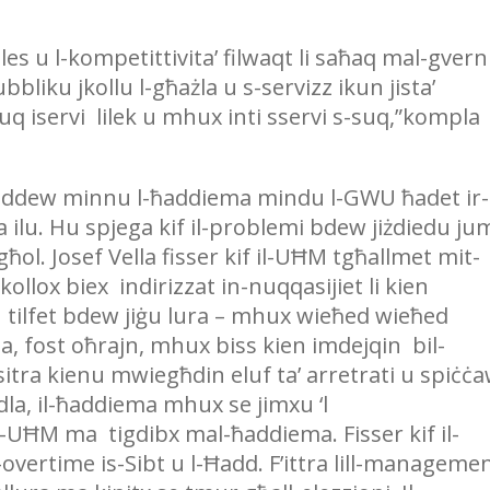
les u l-kompetittivita’ filwaqt li saħaq mal-gvern
bbliku jkollu l-għażla u s-servizz ikun jista’
suq iservi lilek u mhux inti sservi s-suq,”kompla
 għaddew minnu l-ħaddiema mindu l-GWU ħadet ir-
 ilu. Hu spjega kif il-problemi bdew jiżdiedu ju
ħol. Josef Vella fisser kif il-UĦM tgħallmet mit-
llox biex indirizzat in-nuqqasijiet li kien
 tilfet bdew jiġu lura – mhux wieħed wieħed
 fost oħrajn, mhux biss kien imdejqin bil-
tra kienu mwiegħdin eluf ta’ arretrati u spiċċ
idla, il-ħaddiema mhux se jimxu ‘l
i l-UĦM ma tigdibx mal-ħaddiema. Fisser kif il-
l-overtime is-Sibt u l-Ħadd. F’ittra lill-managemen