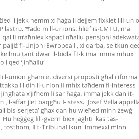
żied li jekk hemm xi ħaġa li dejjem fixklet lill-uni
i Pilastru. Ħadd mill-unions, ħlief is-CMTU, ma
u qal li m’aħniex kapaċi nħallu pensjoni adekwat
r pajjiż fl-Unjoni Ewropea li, xi darba, se tkun qe
Nitkellmu tant dwar il-bidla fil-klima imma mhux
l qed ‘jinħallu’.
 li l-union għamlet diversi proposti għal riforma
ttakka lil din il-union li mhix taħdem fl-interess
jingħata x’jifhem li sar ħaġa, imma jekk dan it-
, l-affarijiet baqgħu l-istess. Josef Vella appell
ijali bis-serjeta’ għax dan hu wieħed minn żewġ
 Hu ħeġġeġ lill-gvern biex jagħti kas tas-
M, fosthom, li t-Tribunal ikun immexxi minn