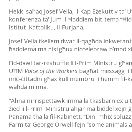
Hekk saħaq Josef Vella, il-Kap Eżekuttiv ta’
konferenza ta’ Jum il-Ħaddiem bit-tema “Ħidma 
Istitut Kattoliku, il-Furjana.
Josef Vella tkellem dwar il-qagħda inkwetanti 
ħaddiema ma nistgħux niċċelebraw b’mod xie
Fid-dawl tar-reshuffle li l-Prim Ministru għam
UĦM
Voice of the Workers
bagħat messaġġ lill
miċ-ċittadin għax kull membru li hemm fil-k
waħda minna.
“Aħna nirrispettawk imma la tkasbarniex u tag
żied li l-Prim Ministru aħjar ma biddel xejn
Panama tħalla fil-Kabinett. “Din mhix soluzz
Farm ta’ George Orwell fejn “some animals 