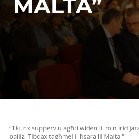
MALTA”
“Tkunx supperv u agħti widen lil min irid ja
pajjiż. Tibqax tagħmel il-ħsara lil Malta.”