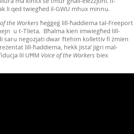
allura ma kinitx se tmur għall-elezzjoni. Il-
dak li qed twiegħed il-GWU mhux minnu.
 of the Workers
ħeġġeġ lill-ħaddiema tal-Freepor
ejn u t-Tlieta. Bħalma kien imwiegħed lill-
i saru negozjati dwar ftehim kollettiv fi żmien
reżentat lill-ħaddiema, hekk jista’ jiġri mal-
fiduċja lil UĦM
Voice of the Workers
biex