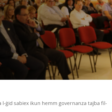
ra l-ġid sabiex ikun hemm governanza tajba fil-