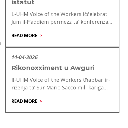
istatut
L-UHM Voice of the Workers iċċelebrat
Jum il-Ħaddiem permezz ta’ konferenza
speċjali għad-delegati, li matulha ġie
READ MORE
mfakkar ukoll is-60 anniversarju…
a
14-04-2026
Rikonoxximent u Awguri
Il-UHM Voice of the Workers tħabbar ir-
u
riżenja ta’ Sur Mario Sacco mill-kariga
tiegħu ta’ Direttur. Matul is-snin ta’
READ MORE
servizz tiegħu,…