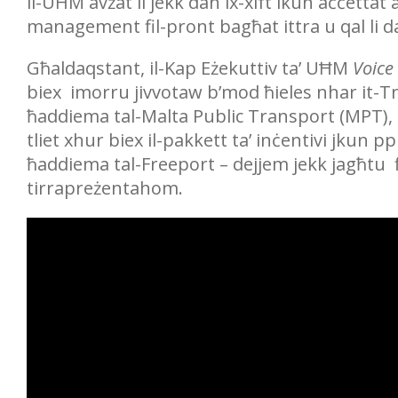
il-UĦM avżat li jekk dan ix-xift ikun aċċettat 
management fil-pront bagħat ittra u qal li 
Għaldaqstant, il-Kap Eżekuttiv ta’ UĦM
Voice
biex imorru jivvotaw b’mod ħieles nhar it-Tn
ħaddiema tal-Malta Public Transport (MPT), l
tliet xhur biex il-pakkett ta’ inċentivi jkun pp
ħaddiema tal-Freeport – dejjem jekk jagħtu 
tirrapreżentahom.