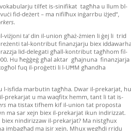
l-vokabularju tilfet is-sinifikat tagħha u llum bl-
vuċi fid-deżert – ma nifilħux inġarrbu iżjed”,
orkers
.
-viżjoni ta’ din il-union għaż-żmien li ġej li trid
 preżenti tal-kontribut finanzjarju biex iddawarh
ringrazzja lid-delegati għall-kontribut tagħhom fil-
26,000. Hu ħeġġeġ għal aktar għajnuna finanzjarja
-xogħol fuq il-proġetti li l-UĦM għandha
u l-isfida marbutin tagħha. Dwar il-prekarjat, h
il-prekarjat u ma waqfitx hemm, tant li tat is-
ers
ma tistax tifhem kif il-union tat proposta
hawn ma sar xejn biex il-prekarjat ikun indirizzat.
 biex nindirizzaw il-prekarjat? Ma nistgħux
na imbagħad ma jsir xejn. Mhux wegħdi rridu