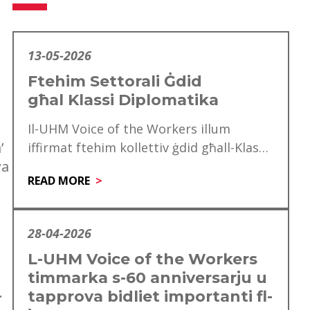
13-05-2026
Ftehim Settorali Ġdid
għal Klassi Diplomatika
Il-UHM Voice of the Workers illum
’
iffirmat ftehim kollettiv ġdid għall-Klassi
wa
Diplomatika, li minnu se jgawdu madwar
READ MORE
mitt ħaddiem. Dan…
28-04-2026
L-UHM Voice of the Workers
timmarka s-60 anniversarju u
.
tapprova bidliet importanti fl-