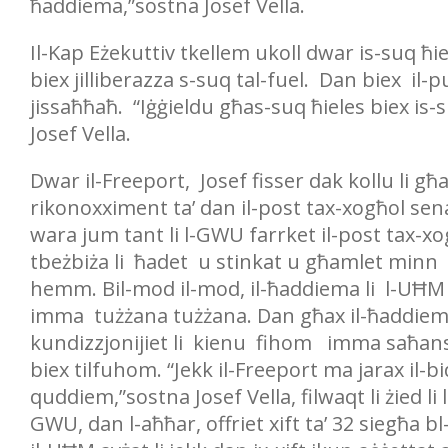
ħaddiema,”sostna Josef Vella.
Il-Kap Eżekuttiv tkellem ukoll dwar is-suq ħie
biex jilliberazza s-suq tal-fuel. Dan biex il-pu
jissaħħaħ. “Iġġieldu għas-suq ħieles biex is-
Josef Vella.
Dwar il-Freeport, Josef fisser dak kollu li
rikonoxximent ta’ dan il-post tax-xogħol sena
wara jum tant li l-GWU farrket il-post tax-xog
tbeżbiża li ħadet u stinkat u għamlet minn ko
hemm. Bil-mod il-mod, il-ħaddiema li l-UĦM
imma tużżana tużżana. Dan għax il-ħaddiema,
kundizzjonijiet li kienu fihom imma saħansi
biex tilfuhom. “Jekk il-Freeport ma jarax il-b
quddiem,”sostna Josef Vella, filwaqt li żied l
GWU, dan l-aħħar, offriet xift ta’ 32 siegħa b