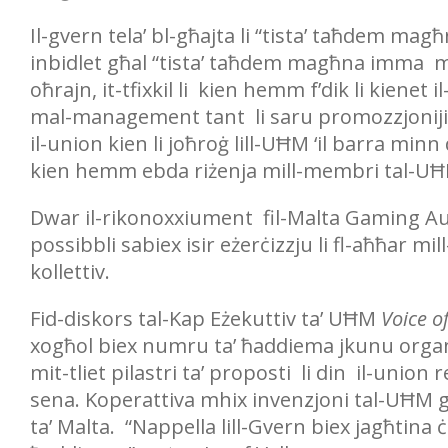
Il-gvern tela’ bl-għajta li “tista’ taħdem m
inbidlet għal “tista’ taħdem magħna imma 
oħrajn, it-tfixkil li kien hemm f’dik li kien
mal-management tant li saru promozzjonijiet
il-union kien li joħroġ lill-UĦM ‘il barra mi
kien hemm ebda riżenja mill-membri tal-UĦ
Dwar il-rikonoxxiument fil-Malta Gaming Auth
possibbli sabiex isir eżerċizzju li fl-aħħar m
kollettiv.
Fid-diskors tal-Kap Eżekuttiv ta’ UĦM
Voice o
xogħol biex numru ta’ ħaddiema jkunu organiz
mit-tliet pilastri ta’ proposti li din il-union
sena. Koperattiva mhix invenzjoni tal-UĦM g
ta’ Malta. “Nappella lill-Gvern biex jagħtina