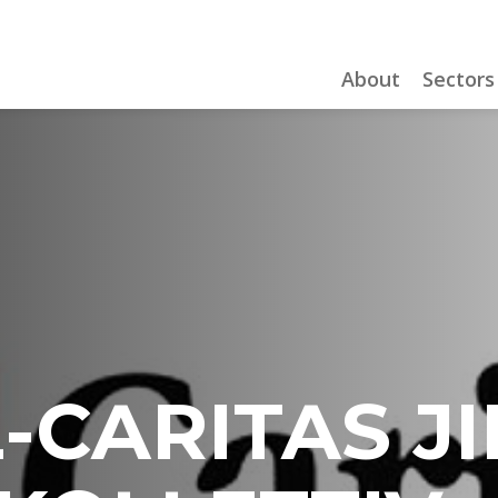
About
Sectors
L-CARITAS 