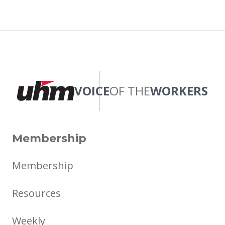
VOICE
OF THE
WORKERS
Membership
Membership
Resources
Weekly