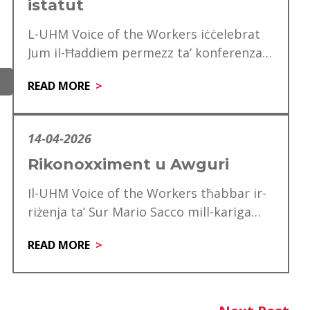
istatut
L-UHM Voice of the Workers iċċelebrat
Jum il-Ħaddiem permezz ta’ konferenza
speċjali għad-delegati, li matulha ġie
READ MORE
mfakkar ukoll is-60 anniversarju…
14-04-2026
Rikonoxximent u Awguri
Il-UHM Voice of the Workers tħabbar ir-
riżenja ta’ Sur Mario Sacco mill-kariga
tiegħu ta’ Direttur. Matul is-snin ta’
READ MORE
servizz tiegħu,…