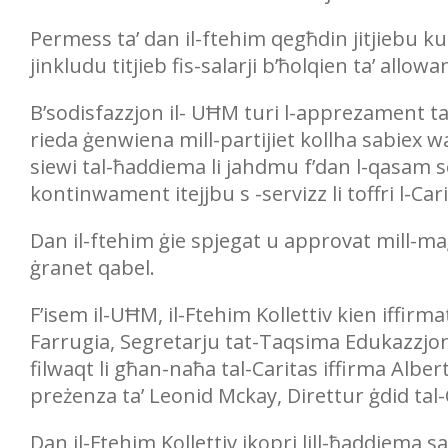
Permess ta’ dan il-ftehim qegħdin jitjiebu ku
jinkludu titjieb fis-salarji b’ħolqien ta’ allow
B’sodisfazzjon il- UĦM turi l-apprezament tagħ
rieda ġenwiena mill-partijiet kollha sabiex w
siewi tal-ħaddiema li jahdmu f’dan l-qasam s
kontinwament itejjbu s -servizz li toffri l-Cari
Dan il-ftehim ġie spjegat u approvat mill-m
ġranet qabel.
F’isem il-UĦM, il-Ftehim Kollettiv kien iffir
Farrugia, Segretarju tat-Taqsima Edukazzjo
filwaqt li għan-naħa tal-Caritas iffirma Albe
preżenza ta’ Leonid Mckay, Direttur ġdid tal-
Dan il-Ftehim Kollettiv jkopri lill-ħaddiema s