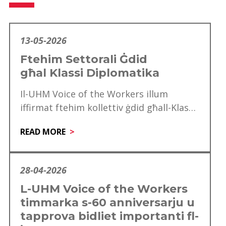
13-05-2026
Ftehim Settorali Ġdid
għal Klassi Diplomatika
Il-UHM Voice of the Workers illum
iffirmat ftehim kollettiv ġdid għall-Klassi
Diplomatika, li minnu se jgawdu madwar
READ MORE
mitt ħaddiem. Dan…
28-04-2026
L-UHM Voice of the Workers
timmarka s-60 anniversarju u
tapprova bidliet importanti fl-