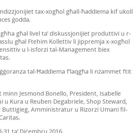
ndizzjonijiet tax-xogħol għall-ħaddiema kif ukoll
ances ġodda.
ha għal livel ta’ diskussjonijiet produttivi u r-
asslu għal Ftehim Kollettiv li jippremja x-xogħol
ensittiv u l-isforzi tal-Management biex
tas.
aġġoranza tal-Ħaddiema f’laqgħa li nżammet ftit
mat minn Jesmond Bonello, President, Isabelle
ni u Kura u Reuben Degabriele, Shop Steward,
rt Buttigieg, Amministratur u Rizorzi Umani fil-
Caritas.
al-31 ta’ Diċembru 2016.