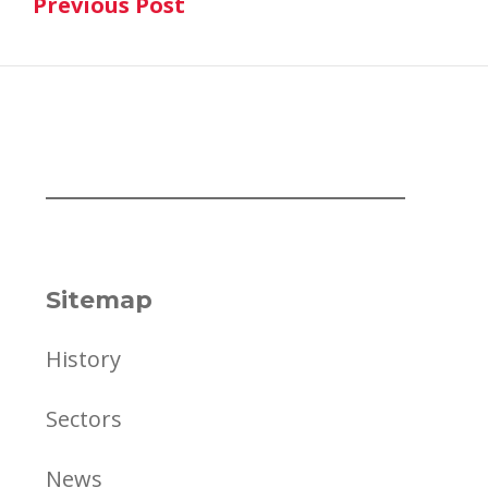
Previous Post
navigation
Previous Post
Sitemap
History
Sectors
News