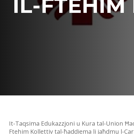
IL-FTEHIM
It-Taqsima Edukazzjoni u Kura tal-Union Ħa
Ftehim Kollettiv tal-ħaddiema li jaħdmu l-Car