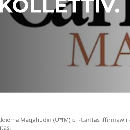
 KOLLETTIV.
ddiema Maqgħudin (UĦM) u l-Caritas iffirmaw il
itas.