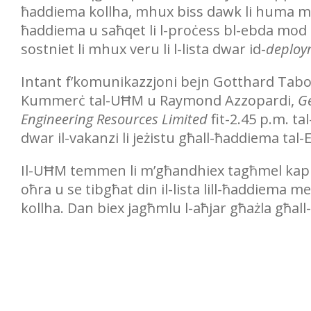
ħaddiema kollha, mhux biss dawk li huma me
ħaddiema u saħqet li l-proċess bl-ebda mod 
sostniet li mhux veru li l-lista dwar id-
deploy
Intant f’komunikazzjoni bejn Gotthard Tabo
Kummerċ tal-UĦM u Raymond Azzopardi,
G
Engineering Resources Limited
fit-2.45 p.m. tal
dwar il-vakanzi li jeżistu għall-ħaddiema tal
Il-UĦM temmen li m’għandhiex tagħmel kapita
oħra u se tibgħat din il-lista lill-ħaddiema
kollha. Dan biex jagħmlu l-aħjar għażla għal