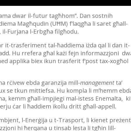
għama dwar il-futur tagħhom”. Dan sostnih
diema Magħqudin (UĦM) f’laqgħa li saret għall-
 il-Furjana l-Erbgħa filgħodu.
ar it-trasferiment tal-ħaddiema iżda qal li dan it-
add. Hu rrefera għal każi fejn informazzjoni dw
ħed applika biex ikun trasferit f’post tax-xogħol
a rċivew ebda garanzija mill-
management
ta’
 se tkun mittiefsa. Hu kompla li m’hemm ebd
ema, kemm għall-impjiegi mal-istess Enemalta, ki
ju ċar li ħaddiem ikollu dritt għall-appell.
bjent, l-Enerġija u t-Trasport, li kienet preżent
zzjoni hi ħerqana u tinsab lesta li tgħin lill-