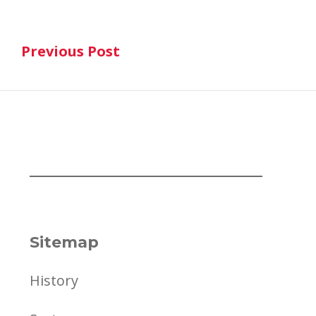
Post
Previous Post
navigation
Previous Post
Sitemap
History