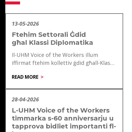
13-05-2026
Ftehim Settorali Ġdid
għal Klassi Diplomatika
Il-UHM Voice of the Workers illum
iffirmat ftehim kollettiv ġdid għall-Klassi
Diplomatika, li minnu se jgawdu madwar
READ MORE
mitt ħaddiem. Dan…
28-04-2026
L-UHM Voice of the Workers
timmarka s-60 anniversarju u
tapprova bidliet importanti fl-