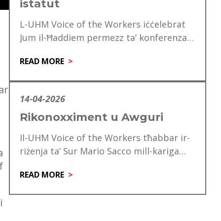
istatut
L-UHM Voice of the Workers iċċelebrat
Jum il-Ħaddiem permezz ta’ konferenza
speċjali għad-delegati, li matulha ġie
READ MORE
mfakkar ukoll is-60 anniversarju…
ar
14-04-2026
Rikonoxximent u Awguri
Il-UHM Voice of the Workers tħabbar ir-
riżenja ta’ Sur Mario Sacco mill-kariga
a
tiegħu ta’ Direttur. Matul is-snin ta’
f
READ MORE
servizz tiegħu,…
i