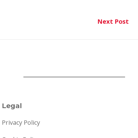
Next Post
Ne
Legal
Privacy Policy