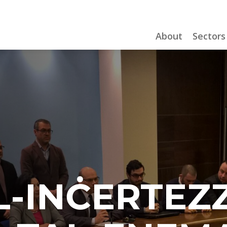
About
Sectors
L-INĊERTEZZ