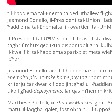
“Il-ħaddiema tal-Enemalta qed jitħallew fl-
Jesmond Bonello, il-President tal-Union Ħad
ħaddiema tal-Enemalta fil-kwartieri tal-UĦM,
Il-President tal-UĦM stqarr li teżisti lista dw
tagħrif mhux qed ikun disponibbli għal kulħ
il-kwalifiki tal-ħaddiema sparixxiet meta wie
ieħor.
Jesmond Bonello żied li l-ħaddiema sal-lum m
Enemalta plc
. li t-
take home pay
tagħhom mhux
kriterju ċar dwar kif qed jintgħażlu l-ħaddi
ukoll għad-
deployments;
lanqas m’hemm kriter
Marthese Portelli, ix-
Shadow Minister
għall-Am
matul il-laqgħa, qalet, fost oħrajn, li l-Oppożi