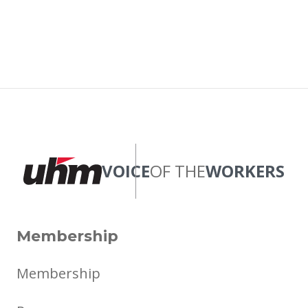
VOICE
OF THE
WORKERS
Membership
Membership