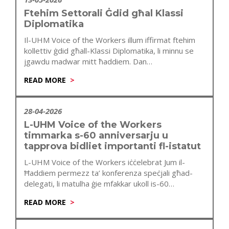
Ftehim Settorali Ġdid għal Klassi
Diplomatika
Il-UHM Voice of the Workers illum iffirmat ftehim
kollettiv ġdid għall-Klassi Diplomatika, li minnu se
jgawdu madwar mitt ħaddiem. Dan…
READ MORE
28-04-2026
L-UHM Voice of the Workers
timmarka s-60 anniversarju u
tapprova bidliet importanti fl-istatut
L-UHM Voice of the Workers iċċelebrat Jum il-
Ħaddiem permezz ta’ konferenza speċjali għad-
delegati, li matulha ġie mfakkar ukoll is-60
anniversarju…
READ MORE