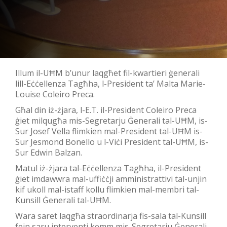
Illum il-UĦM b’unur laqgħet fil-kwartieri ġenerali
lill-Eċċellenza Tagħha, l-President ta’ Malta Marie-
Louise Coleiro Preca.
Għal din iż-żjara, l-E.T. il-President Coleiro Preca
ġiet milqugħa mis-Segretarju Ġenerali tal-UĦM, is-
Sur Josef Vella flimkien mal-President tal-UĦM is-
Sur Jesmond Bonello u l-Viċi President tal-UĦM, is-
Sur Edwin Balzan.
Matul iż-żjara tal-Eċċellenza Tagħha, il-President
ġiet imdawwra mal-uffiċċji amministrattivi tal-unjin
kif ukoll mal-istaff kollu flimkien mal-membri tal-
Kunsill Ġenerali tal-UĦM.
Wara saret laqgħa straordinarja fis-sala tal-Kunsill
fejn saru interventi kemm mis-Segretarju Ġenerali