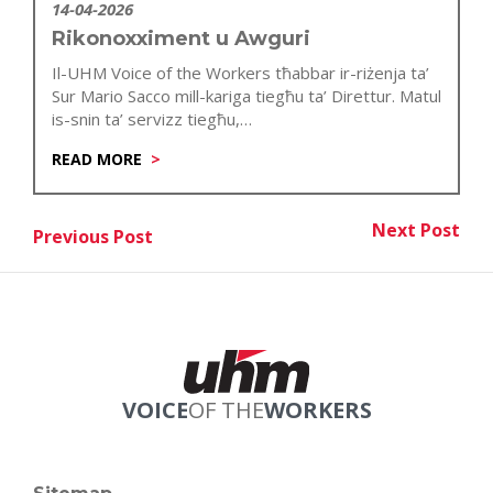
14-04-2026
Rikonoxximent u Awguri
Il-UHM Voice of the Workers tħabbar ir-riżenja ta’
Sur Mario Sacco mill-kariga tiegħu ta’ Direttur. Matul
is-snin ta’ servizz tiegħu,…
READ MORE
Post
Next Post
Previous Post
Nex
Previous Post
navigation
VOICE
OF THE
WORKERS