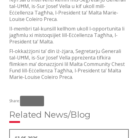
tal-UĦM, is-Sur Josef Vella u kif ukoll mill-
Eċċellenza Tagħha, l-President ta’ Malta Marie-
Louise Coleiro Preca.
Il-membri tal-kunsill kellhom ukoll l-opportunita li
jagħmlu xi mistoqsijiet lill-Eċċellenza Tagħha, l-
President ta’ Malta.
Fl-okkażżjoni ta’ din iż-żjara, Segretarju Ġenerali
tal-UĦM, is-Sur Josef Vella ppreżenta tifkira
flimkien ma’ donazzjoni lil Malta Community Chest
Fund lill-Eċċellenza Tagħha, l-President ta’ Malta
Marie-Louise Coleiro Preca.
Share:
Related News/Blog
13-05-2026