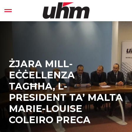
Skip
to
Open left Panel
content
-
ŻJARA MILL-
EĊĊELLENZA
TAGĦHA, L-
PRESIDENT TA’ MALTA
MARIE-LOUISE
COLEIRO PRECA