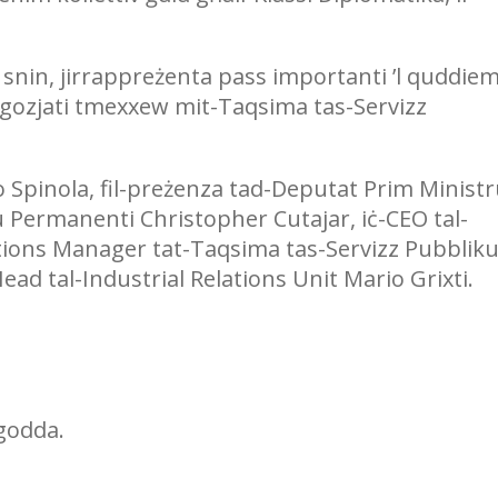
es snin, jirrappreżenta pass importanti ’l quddie
negozjati tmexxew mit-Taqsima tas-Servizz
 Spinola, fil-preżenza tad-Deputat Prim Minist
ju Permanenti Christopher Cutajar, iċ-CEO tal-
tions Manager tat-Taqsima tas-Servizz Pubblik
d tal-Industrial Relations Unit Mario Grixti.
es godda.