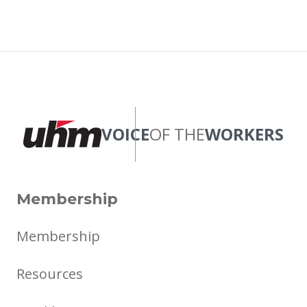
VOICE
OF THE
WORKERS
Membership
Membership
Resources