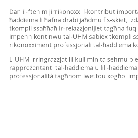
Dan il-ftehim jirrikonoxxi l-kontribut impor
ħaddiema li ħafna drabi jaħdmu fis-skiet, iż
tkompli ssaħħaħ ir-relazzjonijiet tagħha fuq liv
impenn kontinwu tal-UHM sabiex tkompli ssaħ
rikonoxximent professjonali tal-ħaddiema koll
L-UHM irringrazzjat lil kull min ta sehmu biex
rappreżentanti tal-ħaddiema u lill-ħaddiema k
professjonalità tagħhom iwettqu xogħol impo
Post