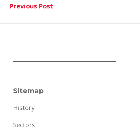
Previous Post
navigation
Previous Post
Sitemap
History
Sectors