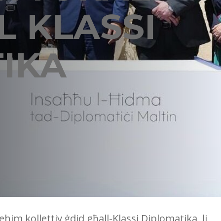
L KLASSI
IKA
him kollettiv ġdid għall-Klassi Diplomatika, li