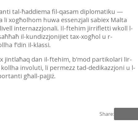
tanti tal-ħaddiema fil-qasam diplomatiku —
da li xogħolhom huwa essenzjali sabiex Malta
ell internazzjonali. Il-ftehim jirrifletti wkoll l-
ħaħ il-kundizzjonijiet tax-xogħol u r-
ha f’din il-klassi.
 jintlaħaq dan il-ftehim, b’mod partikolari lir-
ollha involuti, li permezz tad-dedikazzjoni u l-
rtanti għall-pajjiż.
Share: