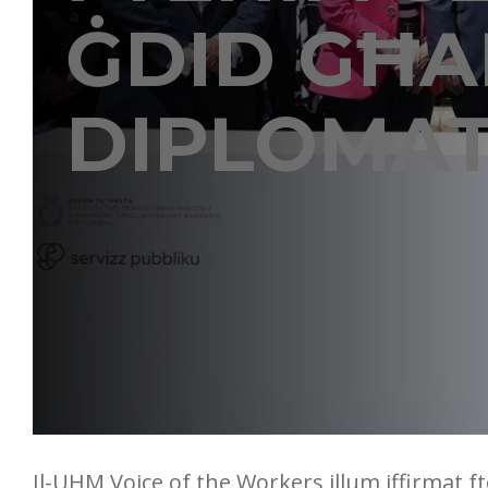
ĠDID GĦA
DIPLOMAT
Il-UHM Voice of the Workers illum iffirmat fte