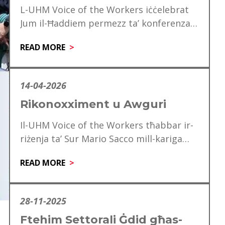
L-UHM Voice of the Workers iċċelebrat
Jum il-Ħaddiem permezz ta’ konferenza
speċjali għad-delegati, li matulha ġie
READ MORE
mfakkar ukoll is-60 anniversarju…
14-04-2026
Rikonoxximent u Awguri
Il-UHM Voice of the Workers tħabbar ir-
riżenja ta’ Sur Mario Sacco mill-kariga
tiegħu ta’ Direttur. Matul is-snin ta’
READ MORE
servizz tiegħu,…
28-11-2025
Ftehim Settorali Ġdid għas-