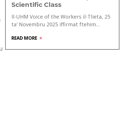
Scientific Class
Il-UHM Voice of the Workers il-Tlieta, 25
m
ta’ Novembru 2025 iffirmat ftehim
settorali ġdid għas-Scientific Class li
READ MORE
minnu se jgawdu…
ru
u