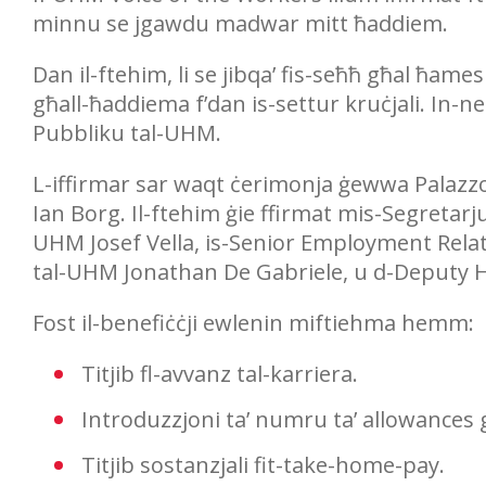
minnu se jgawdu madwar mitt ħaddiem.
Dan il-ftehim, li se jibqa’ fis-seħħ għal ħam
għall-ħaddiema f’dan is-settur kruċjali. In-
Pubbliku tal-UHM.
L-iffirmar sar waqt ċerimonja ġewwa Palazzo
Ian Borg. Il-ftehim ġie ffirmat mis-Segretar
UHM Josef Vella, is-Senior Employment Rela
tal-UHM Jonathan De Gabriele, u d-Deputy Hea
Fost il-benefiċċji ewlenin miftiehma hemm:
Titjib fl-avvanz tal-karriera.
Introduzzjoni ta’ numru ta’ allowanc
Titjib sostanzjali fit-take-home-pay.